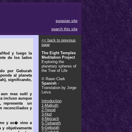
eurasian site
search this site
<< back to previous
page
The Eight Temples
a/Hod y luego la
Meditation Project
nte de los lados
Exploring the
planetary spheres of
the Tree of Life
tado por Geburah
sponde al planeta
© Rawn Clark
ah), significando,
Spanish
-
.
Translation by Jorge
Leiva
o aun mas sutil y
ra incluso aunque
Introduction
a, representa un
1-Malkuth
on reconciliados y
2-Yesod
3-Hod
4-Netzach
ano y as� vino a
5-Tiphareth
6-Geburah
a y objetivamente
7-Gedulah