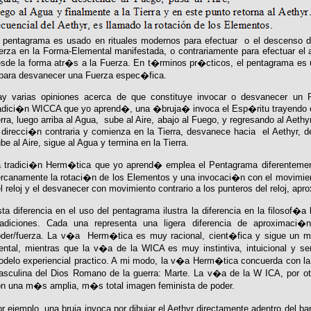
 pentagrama es usado en rituales modernos para efectuar o el descenso de
erza en la Forma-Elemental manifestada, o contrariamente para efectuar el 
sde la forma atr�s a la Fuerza. En t�rminos pr�cticos, el pentagrama es 
para desvanecer una Fuerza espec�fica.
ay varias opiniones acerca de que constituye invocar o desvanecer un 
adici�n WICCA que yo aprend�, una �bruja� invoca el Esp�ritu trayendo el
erra, luego arriba al Agua, sube al Aire, abajo al Fuego, y regresando al Aeth
 direcci�n contraria y comienza en la Tierra, desvanece hacia el Aethyr, d
be al Aire, sigue al Agua y termina en la Tierra.
 tradici�n Herm�tica que yo aprend� emplea el Pentagrama diferentemen
rcanamente la rotaci�n de los Elementos y una invocaci�n con el movimien
l reloj y el desvanecer con movimiento contrario a los punteros del reloj, ap
ta diferencia en el uso del pentagrama ilustra la diferencia en la filosof�
radiciones. Cada una representa una ligera diferencia de aproximaci�
der/fuerza. La v�a Herm�tica es muy racional, cient�fica y sigue un m
ntal, mientras que la v�a de la WICA es muy instintiva, intuicional y sen
delo experiencial practico. A mi modo, la v�a Herm�tica concuerda con la
sculina del Dios Romano de la guerra: Marte. La v�a de la W ICA, por ot
n una m�s amplia, m�s total imagen feminista de poder.
r ejemplo, una bruja invoca por dibujar el Aethyr directamente adentro del bar