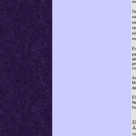
mo
Ge
si
es
ra
si
mo
Es
pa
al
pr
co
As
Ma
de
El
Ne
hu