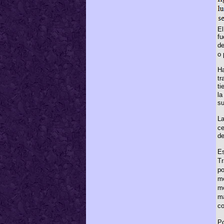
El
fu
de
o 
H
tr
ti
la
su
La
ce
de
Es
T
po
me
mo
ma
co
Po