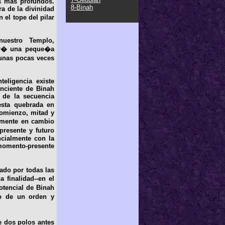
as mas profundos.
8-Binah
ra de la divinidad
el tope del pilar
nuestro Templo,
rir� una peque�a
 unas pocas veces
teligencia existe
onciente de Binah
o de la secuencia
esta quebrada en
Comienzo, mitad y
amente en cambio
presente y futuro
cialmente con la
omento-presente
ado por todas las
 finalidad--en el
otencial de Binah
ro de un orden y
e dos polos antes