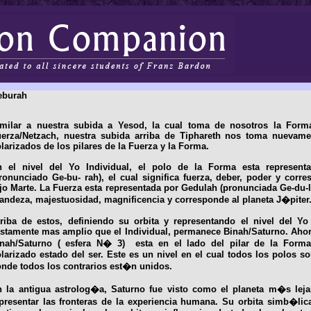
eburah
milar a nuestra subida a Yesod, la cual toma de nosotros la Form
erza/Netzach, nuestra subida arriba de Tiphareth nos toma nuevame
larizados de los pilares de la Fuerza y la Forma.
n el nivel del Yo Individual, el polo de la Forma esta represen
ronunciado Ge-bu- rah), el cual significa fuerza, deber, poder y corre
jo Marte. La Fuerza esta representada por Gedulah (pronunciada Ge-du-l
andeza, majestuosidad, magnificencia y corresponde al planeta J�piter
riba de estos, definiendo su orbita y representando el nivel del Y
stamente mas amplio que el Individual, permanece Binah/Saturno. Aho
inah/Saturno ( esfera N� 3) esta en el lado del pilar de la Form
larizado estado del ser. Este es un nivel en el cual todos los polos s
nde todos los contrarios est�n unidos.
 la antigua astrolog�a, Saturno fue visto como el planeta m�s lej
presentar las fronteras de la experiencia humana. Su orbita simb�lic