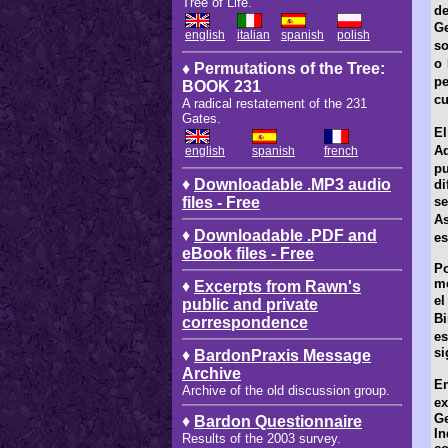
Tree of Life.
de
Ge
english
italian
spanish
polish
so
o 
♦ Permutations of the Tree:
pe
BOOK 231
cu
A radical restatement of the 231
Gates.
El
Aq
english
spanish
french
pu
♦
Downloadable .MP3 audio
di
files - Free
se
As
♦
Downloadable .PDF and
es
eBook files - Free
P
me
♦
Excerpts from Rawn's
el
public and private
Bi
correspondence
es
si
♦
BardonPraxis Message
Archive
En
Archive of the old discussion group.
e
G
♦
Bardon Questionnaire
In
Results of the 2003 survey.