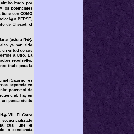
, simbolizado por
y los potenciales
AL tiene con COMO
renciaci�n PERSE,
lo de Chesed, el
rte (esfera N�).
ales ya han sido
 en virtud de sus
define a Otro. La
 sobre repulsi�n.
o titulo para la
Binah/Saturno es
cosa separada en
nito potencial de
secuencial. Hay en
o, un pensamiento
t N� VII El Carro
secuencializado
 la cual une el
de la conciencia