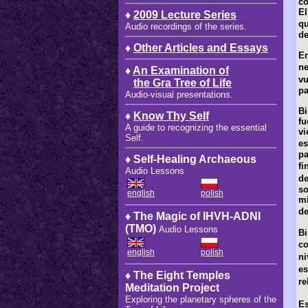
co
El
♦
2009 Lecture Series
qu
Audio recordings of the series.
de
♦
Other Articles and Essays
E
ne
♦
An Examination of
vu
the Gra Tree of Life
pa
Audio-visual presentations.
Bi
♦
Know Thy Self
fu
A guide to recognizing the essential
vi
Self.
es
pa
♦ Self-Healing Archaeous
fi
Audio Lessons
de
s
english
polish
m
de
♦ The Magic of IHVH-ADNI
(TMO)
Audio Lessons
Bi
co
english
polish
ni
e
♦ The Eight Temples
re
Meditation Project
Exploring the planetary spheres of the
Es