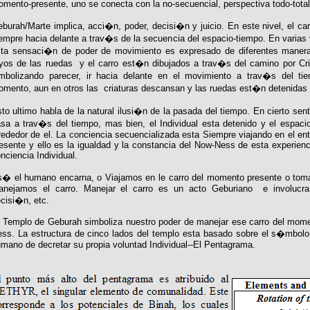
mento-presente, uno se conecta con la no-secuencial, perspectiva todo-tota
burah/Marte implica, acci�n, poder, decisi�n y juicio. En este nivel, el c
empre hacia delante a trav�s de la secuencia del espacio-tiempo. En varias 
ta sensaci�n de poder de movimiento es expresado de diferentes manera
yos de las ruedas y el carro est�n dibujados a trav�s del camino por Cri
mbolizando parecer, ir hacia delante en el movimiento a trav�s del ti
mento, aun en otros las criaturas descansan y las ruedas est�n detenidas
to ultimo habla de la natural ilusi�n de la pasada del tiempo. En cierto senti
sa a trav�s del tiempo, mas bien, el Individual esta detenido y el espac
rededor de el. La conciencia secuencializada esta Siempre viajando en el e
esente y ello es la igualdad y la constancia del Now-Ness de esta experienci
nciencia Individual.
� el humano encarna, o Viajamos en le carro del momento presente o tom
nejamos el carro. Manejar el carro es un acto Geburiano e involucra j
cisi�n, etc.
 Templo de Geburah simboliza nuestro poder de manejar ese carro del mom
ss. La estructura de cinco lados del templo esta basado sobre el s�mbolo 
mano de decretar su propia voluntad Individual--El Pentagrama.