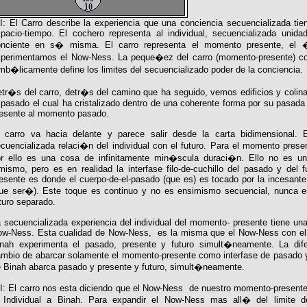
I: El Carro describe la experiencia que una conciencia secuencializada tie
pacio-tiempo. El cochero representa al individual, secuencializada unida
onciente en s� misma. El carro representa el momento presente, el 
perimentamos el Now-Ness. La peque�ez del carro (momento-presente) co
mb�licamente define los limites del secuencializado poder de la conciencia.
tr�s del carro, detr�s del camino que ha seguido, vemos edificios y colina
 pasado el cual ha cristalizado dentro de una coherente forma por su pasad
esente al momento pasado.
 carro va hacia delante y parece salir desde la carta bidimensional. 
cuencializada relaci�n del individual con el futuro. Para el momento prese
or ello es una cosa de infinitamente min�scula duraci�n. Ello no es 
mismo, pero es en realidad la interfase filo-de-cuchillo del pasado y del 
esente es donde el cuerpo-de-el-pasado (que es) es tocado por la incesante
ue ser�). Este toque es continuo y no es ensimismo secuencial, nunca e
turo separado.
 secuencializada experiencia del individual del momento- presente tiene una
w-Ness. Esta cualidad de Now-Ness, es la misma que el Now-Ness con el 
inah experimenta el pasado, presente y futuro simult�neamente. La dif
mbio de abarcar solamente el momento-presente como interfase de pasado 
 Binah abarca pasado y presente y futuro, simult�neamente.
I: El carro nos esta diciendo que el Now-Ness de nuestro momento-presente
 Individual a Binah. Para expandir el Now-Ness mas all� del limite de