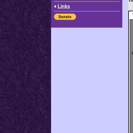
co
♦
Links