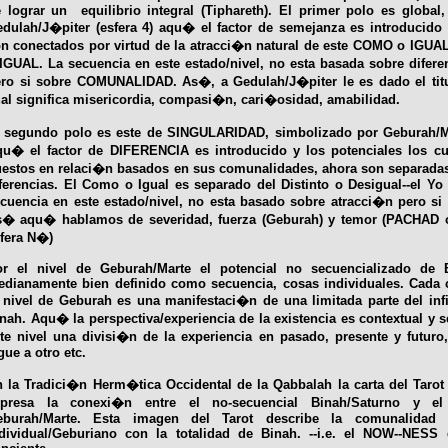
 lograr un equilibrio integral (Tiphareth). El primer polo es global
dulah/J�piter (esfera 4) aqu� el factor de semejanza es introducido 
n conectados por virtud de la atracci�n natural de este COMO o IGU
IGUAL. La secuencia en este estado/nivel, no esta basada sobre dife
ro si sobre COMUNALIDAD. As�, a Gedulah/J�piter le es dado el titu
al significa misericordia, compasi�n, cari�osidad, amabilidad.
 segundo polo es este de SINGULARIDAD, simbolizado por Geburah/Ma
u� el factor de DIFERENCIA es introducido y los potenciales los cu
estos en relaci�n basados en sus comunalidades, ahora son separadas
ferencias. El Como o Igual es separado del Distinto o Desigual--el Yo 
cuencia en este estado/nivel, no esta basado sobre atracci�n pero si
� aqu� hablamos de severidad, fuerza (Geburah) y temor (PACHAD otr
fera N�)
or el nivel de Geburah/Marte el potencial no secuencializado de 
dianamente bien definido como secuencia, cosas individuales. Cada 
 nivel de Geburah es una manifestaci�n de una limitada parte del infi
nah. Aqu� la perspectiva/experiencia de la existencia es contextual y 
te nivel una divisi�n de la experiencia en pasado, presente y futur
gue a otro etc.
 la Tradici�n Herm�tica Occidental de la Qabbalah la carta del Taro
xpresa la conexi�n entre el no-secuencial Binah/Saturno y el 
eburah/Marte. Esta imagen del Tarot describe la comunalidad
dividual/Geburiano con la totalidad de Binah. --i.e. el NOW--NESS 