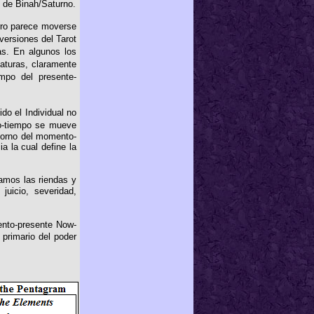
l de Binah/Saturno.
arro parece moverse
versiones del Tarot
s. En algunos los
aturas, claramente
empo del presente-
do el Individual no
io-tiempo se mueve
ntorno del momento-
a la cual define la
amos las riendas y
uicio, severidad,
ento-presente Now-
primario del poder