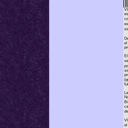
VI
es
c
ex
si
De
el
pr
El
se
p
si
pr
(q
fu
La
No
B
ca
de
VI
el