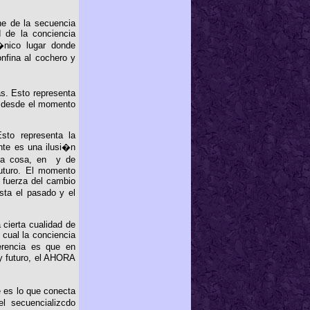
ne de la secuencia
d de la conciencia
�nico lugar donde
nfina al cochero y
s. Esto representa
a desde el momento
Esto representa la
nte es una ilusi�n
una cosa, en y de
futuro. El momento
 fuerza del cambio
sta el pasado y el
 cierta cualidad de
cual la conciencia
erencia es que en
y futuro, el AHORA
 es lo que conecta
l secuencializcdo