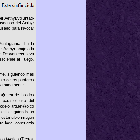
l Aethyr/voluntad-
ascenso del Aethyr
usado para invocar
Pentagrama. En la
 Aethyr abajo a la
yr. Desvanecer lleva
esciende al Fuego,
te, siguiendo mas
to de los punteros
roximadamente.
a b�sica de las dos
n para el uso del
odelo arquet�pico
cilla siguiendo un
 ostensible imagen
ro lado, concuerda
co f�sico (Tierra).