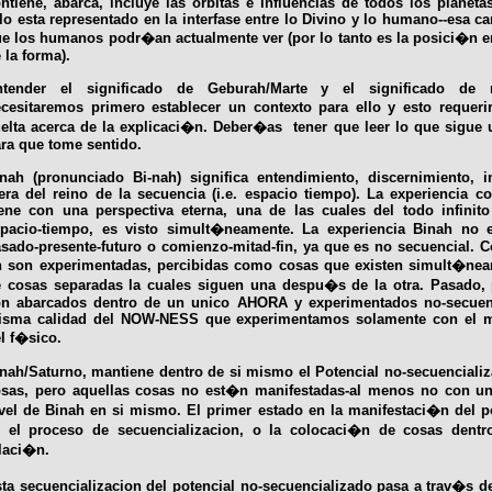
ntiene, abarca, incluye las orbitas e influencias de todos los planet
lo esta representado en la interfase entre lo Divino y lo humano--esa ca
e los humanos podr�an actualmente ver (por lo tanto es la posici�n en 
 la forma).
ntender el significado de Geburah/Marte y el significado de 
cesitaremos primero establecer un contexto para ello y esto reque
elta acerca de la explicaci�n. Deber�as tener que leer lo que sigue
ra que tome sentido.
nah (pronunciado Bi-nah) significa entendimiento, discernimiento, in
era del reino de la secuencia (i.e. espacio tiempo). La experiencia c
ene con una perspectiva eterna, una de las cuales del todo infinit
pacio-tiempo, es visto simult�neamente. La experiencia Binah no 
sado-presente-futuro o comienzo-mitad-fin, ya que es no secuencial. 
n son experimentadas, percibidas como cosas que existen simult�ne
 cosas separadas la cuales siguen una despu�s de la otra. Pasado, 
on abarcados dentro de un unico AHORA y experimentados no-secuen
isma calidad del NOW-NESS que experimentamos solamente con el m
l f�sico.
nah/Saturno, mantiene dentro de si mismo el Potencial no-secuencializ
sas, pero aquellas cosas no est�n manifestadas-al menos no con una
vel de Binah en si mismo. El primer estado en la manifestaci�n del p
s el proceso de secuencializacion, o la colocaci�n de cosas dent
laci�n.
ta secuencializacion del potencial no-secuencializado pasa a trav�s d