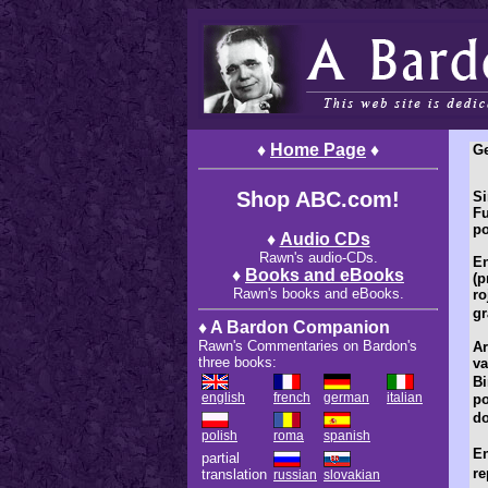
♦
Home Page
♦
G
Shop ABC.com!
Si
Fu
po
♦
Audio CDs
Rawn's audio-CDs.
E
♦
Books and eBooks
(p
Rawn's books and eBooks.
ro
gr
♦ A Bardon Companion
Rawn's Commentaries on Bardon's
Ar
three books:
va
B
english
french
german
italian
po
do
polish
roma
spanish
En
partial
re
translation
russian
slovakian