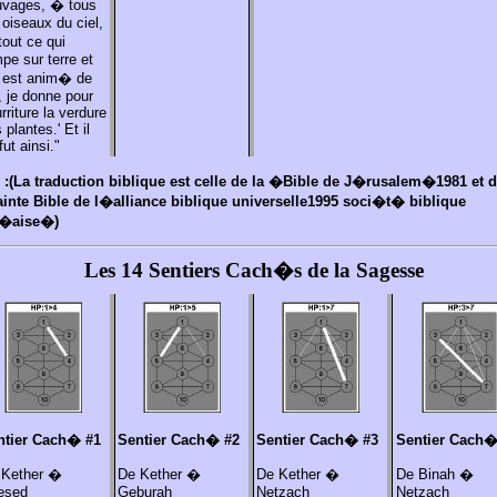
uvages, � tous
 oiseaux du ciel,
out ce qui
pe sur terre et
i est anim� de
, je donne pour
rriture la verdure
 plantes.' Et il
fut ainsi."
:(La traduction biblique est celle de la �Bible de J�rusalem�1981 et d
nte Bible de l�alliance biblique universelle1995 soci�t� biblique
n�aise�)
Les 14 Sentiers Cach�s de la Sagesse
ntier Cach�
#1
Sentier Cach�
#2
Sentier Cach�
#3
Sentier Cach
 Kether �
De Kether �
De Kether �
De Binah �
esed
Geburah
Netzach
Netzach