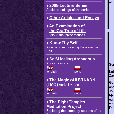
et 
♦
2009 Lecture Series
Audio recordings of the series.
♦
Other Articles and Essays
♦
An Examination of
the Gra Tree of Life
Audio-visual presentations.
♦
Know Thy Self
A guide to recognizing the essential
Self.
♦ Self-Healing Archaeous
Audio Lessons
Sen
english
polish
Let
Za
♦ The Magic of IHVH-ADNI
Gen
(TMO)
Audio Lessons
app
Jou
english
polish
t�n
eu 
♦ The Eight Temples
un 
Meditation Project
jou
Exploring the planetary spheres of the