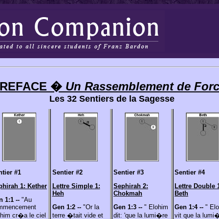
REFACE �
Un Rassemblement de For
Les 32 Sentiers de la Sagesse
tier #1
Sentier #2
Sentier #3
Sentier #4
phirah 1: Kether
Lettre Simple 1:
Sephirah 2:
Lettre Double 
Heh
Chokmah
Beth
 1:1 --
"Au
mmencement
Gen 1:2 --
"Or la
Gen 1:3 --
" Elohim
Gen 1:4 --
" El
him cr�a le ciel
terre �tait vide et
dit: 'que la lumi�re
vit que la lumi