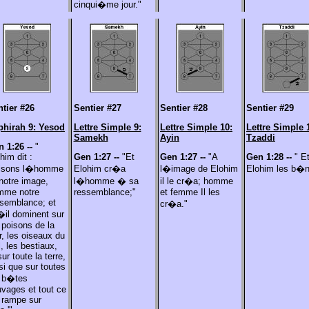
cinqui�me jour."
tier #26
Sentier #27
Sentier #28
Sentier #29
phirah 9: Yesod
Lettre Simple 9:
Lettre Simple 10:
Lettre Simple 
Samekh
Ayin
Tzaddi
n 1:26 --
"
him dit :
Gen 1:27 --
"Et
Gen 1:27 --
"A
Gen 1:28 --
" E
aisons l�homme
Elohim cr�a
l�image de Elohim
Elohim les b�ni
notre image,
l�homme � sa
il le cr�a; homme
mme notre
ressemblance;"
et femme Il les
semblance; et
cr�a."
il dominent sur
 poisons de la
, les oiseaux du
l, les bestiaux,
sur toute la terre,
si que sur toutes
s b�tes
vages et tout ce
 rampe sur