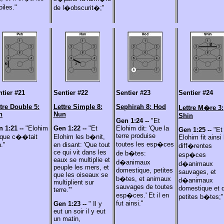
iles."
de l�obscurit�;"
tier #21
Sentier #22
Sentier #23
Sentier #24
tre Double 5:
Lettre Simple 8:
Sephirah 8: Hod
Lettre
M�re 3:
h
Nun
Shin
Gen 1:24 --
"Et
n 1:21 --
"Elohim
Gen 1:22 --
"Et
Elohim dit: 'Que la
Gen 1:25 --
"Et
terre produise
 que c��tait
Elohim les b�nit,
Elohim fit ainsi 
toutes les esp�ces
."
en disant: 'Que tout
diff�rentes
ce qui vit dans les
de b�tes:
esp�ces
eaux se multiplie et
d�animaux
d�animaux
peuple les mers, et
domestique, petites
sauvages, et
que les oiseaux se
b�tes, et animaux
d�animaux
multiplient sur
sauvages de toutes
domestique et 
terre.'"
esp�ces.' Et il en
petites b�tes;"
fut ainsi."
Gen 1:23 --
" Il y
eut un soir il y eut
un matin,