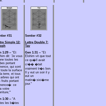
e.'"
tier #31
Sentier #32
tre Simple 12:
Lettre Double 7:
oph
Tav
n 1:29 --
"Et
Gen 1:31 --
"Et
him dit: 'Je vous
Elohim vit que tout
ne toutes les
ce qu�Il avait
bes portant
cr�� �tait
ence, qui sont
vraiment tr�s bon.
 toute la surface
Il y eut un soir il y
la terre, et tous
eut un
 arbres qui ont
matin�:sixi�me
 fruits portant
jour."
mence�: ce
a votre
rriture;'"
n 1:30 --
"A
tes les b�tes