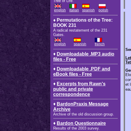
Tree of Life.
english
italian
spanish
polish
♦ Permutations of the Tree:
BOOK 231
A radical restatement of the 231
Gates.
english
spanish
french
Sen
♦
Downloadable .MP3 audio
Let
files - Free
Te
♦
Downloadable .PDF and
Ge
eBook files - Free
Elo
con
♦
Excerpts from Rawn's
et 
public and private
ea
correspondence
♦
BardonPraxis Message
Archive
Archive of the old discussion group.
♦
Bardon Questionnaire
Results of the 2003 survey.