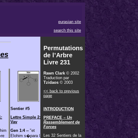
eurasian site
search this site
Permutations
ces
de l’Arbre
Livre 231
Rawn Clark
© 2002
Traduction par
Tzidaos
© 2003
<< back to previous
page
Sentier #5
INTRODUCTION
1:
Lettre Simple 2:
PREFACE –
Un
Vav
Rassemblement de
Forces
ohim
Gen 1:4 --
"et
Les 32 Sentiers de la
�re
Elohim s�para la