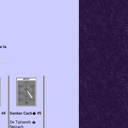
e la
�
#4
Sentier Cach�
#5
De Tiphareth �
Netzach