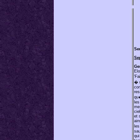
Sen
Se
Ge
Elo
'F
� 
co
res
qu�
les
mer
cie
et 
ain
le
sau
qui