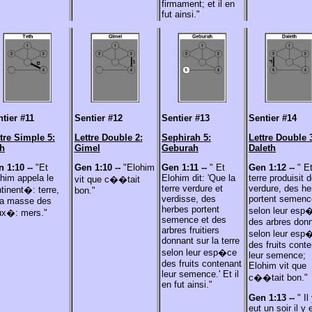
firmament; et il en
fut ainsi."
tier #11
Sentier #12
Sentier #13
Sentier #14
tre Simple 5:
Lettre Double 2:
Sephirah 5:
Lettre Double 
th
Gimel
Geburah
Daleth
n 1:10 --
"Et
Gen 1:10 --
"Elohim
Gen 1:11 --
" Et
Gen 1:12 --
" Et
him appela le
Elohim dit: 'Que la
terre produisit d
vit que c��tait
terre verdure et
verdure, des he
tinent�: terre,
bon."
verdisse, des
portent semenc
la masse des
herbes portent
selon leur esp
ux�: mers."
semence et des
des arbres don
arbres fruitiers
selon leur esp
donnant sur la terre
des fruits cont
selon leur esp�ce
leur semence;
des fruits contenant
Elohim vit que
leur semence.' Et il
c��tait bon."
en fut ainsi."
Gen 1:13 --
" Il
eut un soir il y 