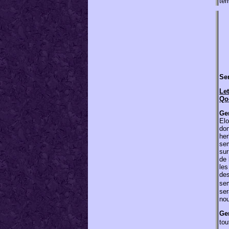
terr
Sen
Let
Qo
Ge
Elo
don
her
sem
sur
de 
les
des
se
ser
nou
Ge
tou