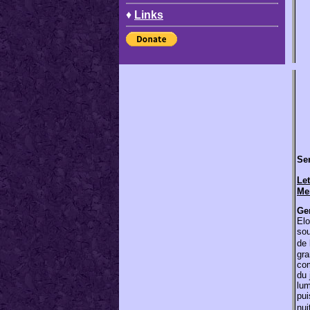
♦
Links
Sen
Le
M
Ge
Elo
sou
de 
gra
co
du 
lu
pui
nui