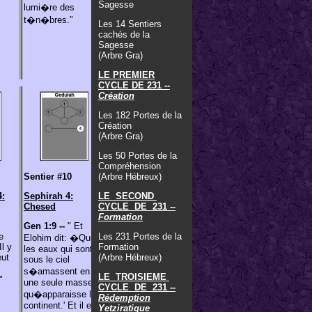
Sagesse
lumi�re des
t�n�bres."
Les 14 Sentiers
cachés de la
Sagesse
(Arbre Gra)
LE PREMIER
CYCLE DE 231 --
Création
Les 182 Portes de la
Création
(Arbre Gra)
Les 50 Portes de la
Compréhension
Sentier #10
(Arbre Hébreux)
4:
Sephirah 4:
LE SECOND
Chesed
CYCLE DE 231 --
Formation
Gen 1:9 --
" Et
e
Les 231 Portes de la
Elohim dit: �Que
Il y
Formation
les eaux qui sont
eut
(Arbre Hébreux)
sous le ciel
s�amassent en
LE TROISIEME
"
une seule masse et
CYCLE DE 231 --
qu�apparaisse le
Rédemption
continent.' Et il en
Yetziratique