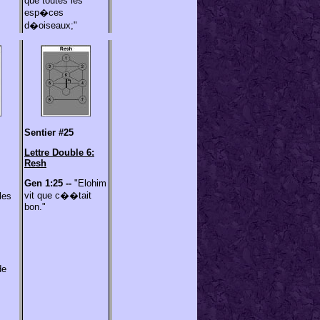
que toutes les
esp�ces
d�oiseaux;"
Sentier #25
Lettre Double 6:
Resh
Gen 1:25 --
"Elohim
vit que c��tait
les
bon."
de