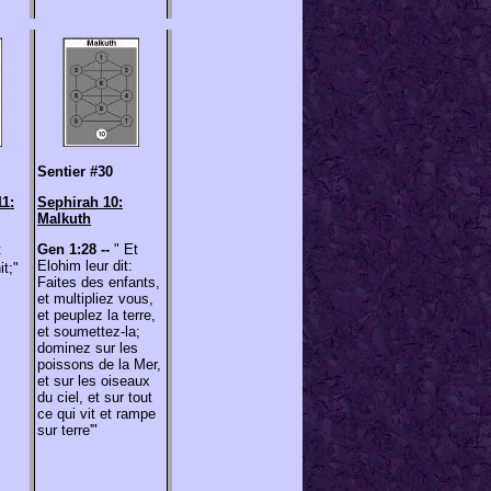
Sentier #30
11:
Sephirah 10:
Malkuth
t
Gen 1:28 --
" Et
Elohim leur dit:
t;"
Faites des enfants,
et multipliez vous,
et peuplez la terre,
et soumettez-la;
dominez sur les
poissons de la Mer,
et sur les oiseaux
du ciel, et sur tout
ce qui vit et rampe
sur terre'"