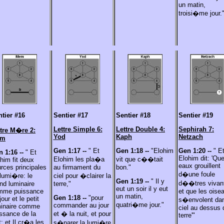
un matin,
troisi�me jour.
tier #16
Sentier #17
Sentier #18
Sentier #19
Lettre Simple 6:
Lettre Double 4:
Sephirah 7:
ttre
M�re 2:
Yod
Kaph
Netzach
em
Gen 1:17 --
" Et
Gen 1:18 --
"Elohim
Gen 1:20 --
" E
n 1:16 --
" Et
Elohim dit: 'Que
Elohim les pla�a
vit que c��tait
him fit deux
eaux grouillent
rces principales
au firmament du
bon."
d�une foule
lumi�re: le
ciel pour �clairer la
Gen 1:19 --
" Il y
d��tres vivan
nd luminaire
terre,"
eut un soir il y eut
mme puissance
et que les oise
un matin,
Gen 1:18 --
"pour
jour et le petit
s�envolent dan
quatri�me jour."
commander au jour
minaire comme
ciel au dessus 
ssance de la
et � la nuit, et pour
terre'"
t; et Il cr�a les
s�parer la lumi�re