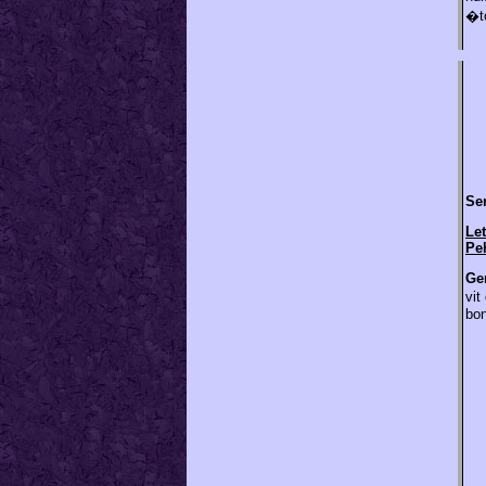
�to
Sen
Let
Pe
Ge
vit
bon