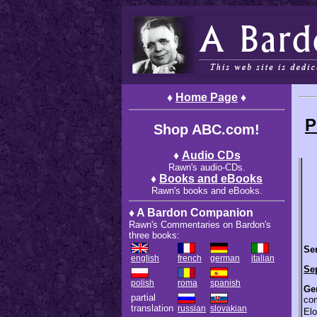
♦
Home Page
♦
P
Shop ABC.com!
♦
Audio CDs
Rawn's audio-CDs.
♦
Books and eBooks
Rawn's books and eBooks.
♦ A Bardon Companion
Rawn's Commentaries on Bardon's
three books:
Sen
english
french
german
italian
Se
polish
roma
spanish
Gen
partial
co
translation
russian
slovakian
Elo