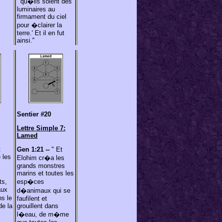
"'qu�ils soient des
luminaires au
"
firmament du ciel
pour �clairer la
terre.' Et il en fut
ainsi."
Sentier #20
Lettre Simple 7:
Lamed
t
Gen 1:21 --
" Et
 les
Elohim cr�a les
grands monstres
marins et toutes les
ts,
esp�ces
aux
d�animaux qui se
s le
faufilent et
de la
grouillent dans
l�eau, de m�me