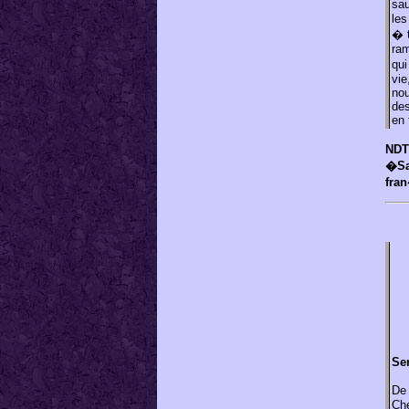
sa
les
� t
ram
qu
vie
nou
des
en 
NDT 
�Sai
fra
Se
De
Ch