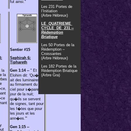
fut ainsi."
Les 231 Portes de
l’Initiation
(Arbre Hébreux)
LE QUATRIEME
CYCLE DE 231 --
Rédemption
Briatique
Les 50 Portes de la
Rédemption –
Sentier #15
Croissantes
3:
Sephirah 6:
(Arbre Hébreux)
Tiphareth
Les 182 Portes de la
 la
Gen 1:14 --
" Et
Rédemption Briatique
e la
(Arbre Gra)
Elohim dit: 'Qu�il y
rbes
ait des luminaires
e
au firmament du
�ce,
ciel pour s�parer le
nant
jour de la nuit;
�ce
qu�ils se servent
enant
de signes, tant pour
les f�tes que pour
les jours et les
ann�es.'"
 y
Gen 1:15 --
eut