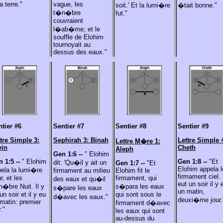
la terre."
vague, les
soit.' Et la lumi�re
�tait bonne."
t�n�bre
fut."
couvraient
l�ab�me; et le
souffle de Elohim
tournoyait au
dessus des eaux."
tier #6
Sentier #7
Sentier #8
Sentier #9
tre Simple 3:
Sephirah 3: Binah
Lettre Simple 
Lettre
M�re 1:
yin
Cheth
Aleph
Gen 1:6 --
" Elohim
 1:5 --
" Elohim
Gen 1:8 --
"Et
dit: 'Qu�il y ait un
Gen 1:7 --
"Et
Elohim appela l
ela la lumi�re
firmament au milieu
Elohim fit le
firmament ciel. 
r, et les
firmament, qui
des eaux et qu�il
eut un soir il y 
�bre Nuit. Il y
s�para les eaux
s�pare les eaux
un matin,
un soir et il y eu
qui sont sous le
d�avec les eaux."
deuxi�me jour.
matin: premier
firmament d�avec
r."
les eaux qui sont
au-dessus du