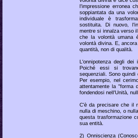
volontà divina e dice cos
l'impressione erronea ch
soppiantata da una volo
individuale è trasform
sostituita. Di nuovo, l'
mentre si innalza verso il d
che la volontà umana è
volontà divina. E, ancora
quantità, non di qualità.
L'onnipotenza degli dei in
Poiché essi si trovano
sequenziali. Sono quindi d
Per esempio, nel cerimo
attentamente la "forma d
fondendosi nell'Unità, nul
C'è da precisare che il 
nulla di meschino, o null
questa trasformazione co
sua entità.
2) Onniscienza (Conosc