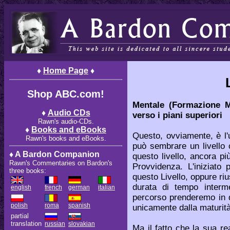
♦
Home Page
♦
Shop ABC.com!
Mentale (Formazione M
♦
Audio CDs
verso i piani superiori
Rawn's audio-CDs.
♦
Books and eBooks
Questo, ovviamente, è l'u
Rawn's books and eBooks.
può sembrare un livello 
♦ A Bardon Companion
questo livello, ancora più
Rawn's Commentaries on Bardon's
Provvidenza. L'iniziato 
three books:
questo Livello, oppure riu
durata di tempo inter
english
french
german
italian
percorso prenderemo in q
polish
roma
spanish
unicamente dalla maturit
partial
translation
russian
slovakian
Ma il fatto che la sua rea