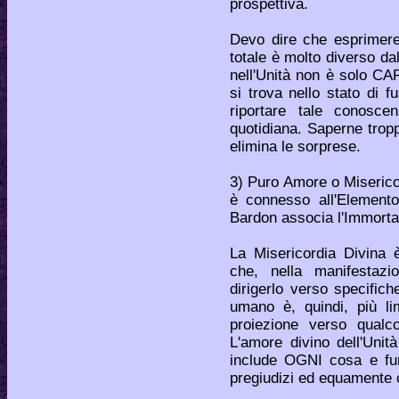
prospettiva.
Devo dire che esprimere
totale è molto diverso dal
nell'Unità non è solo CA
si trova nello stato di f
riportare tale conosce
quotidiana. Saperne tropp
elimina le sorprese.
3) Puro Amore o Miserico
è connesso all'Element
Bardon associa l'Immortal
La Misericordia Divina è
che, nella manifestaz
dirigerlo verso specific
umano è, quindi, più li
proiezione verso qualco
L'amore divino dell'Uni
include OGNI cosa e fun
pregiudizi ed equamente c