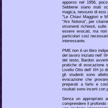
apparso nel 1956, poco 
Sebbene siano stati scri
magica, nessuno di essi
"Le Chiavi Maggiori e M
"Ars Notoria", per citarne
strumenti richiesti, sulle
essere evocati, ma non 
particolari così necessar
interessante.
PME non è un libro indip
del lavoro iniziato nell' I
del testo, Bardon avver
pratiche di evocazione s
Livello Otto dell' IIH (o 
gli studenti sono allet
evocazione che provan
preparati a farlo e cos
risultati sono incerti con
Senza un appropriato ad
comprendere il profondo 