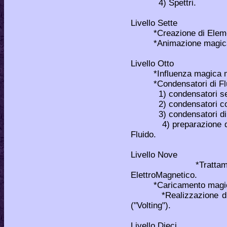
4) Spettri.
Livello Sette
*Creazione di Elementar
*Animazione magica d
Livello Otto
*Influenza magica med
*Condensatori di Fluid
1) condensatori sem
2) condensatori com
3) condensatori di Fl
4) preparazione di sp
Fluido.
Livello Nove
*Trattamento dell
ElettroMagnetico.
*Caricamento magico di 
*Realizzazione di un 
("Volting").
Livello Dieci