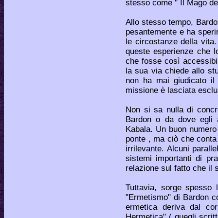
stesso come " Il Mago de
Allo stesso tempo, Bard
pesantemente e ha sperim
le circostanze della vit
queste esperienze che lo
che fosse così accessibi
la sua via chiede allo stu
non ha mai giudicato il
missione è lasciata esclu
Non si sa nulla di concr
Bardon o da dove egli 
Kabala. Un buon numero 
ponte , ma ciò che conta
irrilevante. Alcuni parall
sistemi importanti di p
relazione sul fatto che il
Tuttavia, sorge spesso 
"Ermetismo" di Bardon co
ermetica deriva dal cor
Hermetica" ( quegli scritt