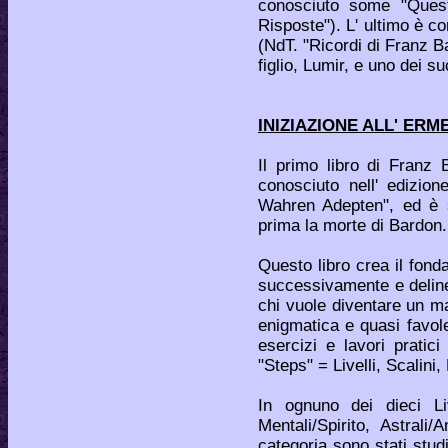
conosciuto some "Que
Risposte"). L' ultimo è 
(NdT. "Ricordi di Franz Ba
figlio, Lumir, e uno dei s
INIZIAZIONE ALL' ERME
Il primo libro di Franz 
conosciuto nell' edizi
Wahren Adepten", ed è s
prima la morte di Bardon.
Questo libro crea il fon
successivamente e deline
chi vuole diventare un 
enigmatica e quasi favole
esercizi e lavori pratici 
"Steps" = Livelli, Scalini,
In ognuno dei dieci Liv
Mentali/Spirito, Astrali
categoria sono stati stud