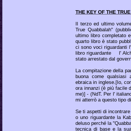
THE KEY OF THE TRU
Il terzo ed ultimo volum
True Quabbalah" (pubbli
ultimo libro completato 
quarto libro è stato pubb
ci sono voci riguardanti 
libro riguardante l' Alc
stato arrestato dal gove
La compitazione della pa
buona come qualsiasi alt
ebraica in inglese.[Io, c
ora innanzi (è più facile
me)] - (NdT. Per l' italia
mi atterrò a questo tipo di
Se ti aspetti di incontrar
o uno riguardante la Kab
deluso perché la "Quabbala
tecnica di base e la sua