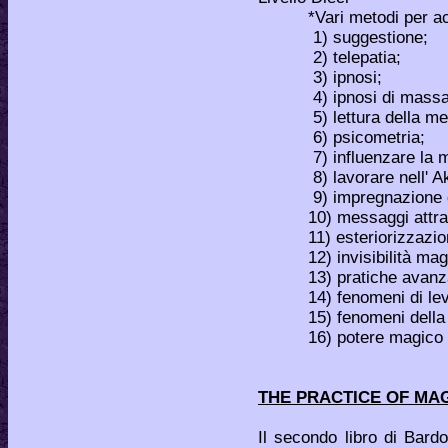
*Vari metodi per acqu
1) suggestione;
2) telepatia;
3) ipnosi;
4) ipnosi di massa
5) lettura della men
6) psicometria;
7) influenzare la m
8) lavorare nell' Ak
9) impregnazione di a
10) messaggi attraver
11) esteriorizzazio
12) invisibilità magi
13) pratiche avanzate
14) fenomeni di levi
15) fenomeni della n
16) potere magico sopr
THE PRACTICE OF MAG
Il secondo libro di Bard