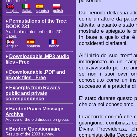
personale.
Tree of Life.
english
italian
spanish
polish
Dal periodo della sua ado
come un attore da palcos
♦ Permutations of the Tree:
attività, a quanto è stato 
BOOK 231
mostrato e spiegato le p
A radical restatement of the 231
Gates.
In base a quello che è s
considerati ciarlatani.
english
spanish
french
All' inizio dei suoi trent' 
♦
Downloadable .MP3 audio
imprigionato in un cam
files - Free
sopravvissuto per tre an
♦
Downloadable .PDF and
se non i suoi ovvi orr
eBook files - Free
conosciuto come un ins
successo alle pratiche di 
♦
Excerpts from Rawn's
public and private
E' stato durante questo pe
correspondence
che ora noi conosciamo.
♦
BardonPraxis Message
Archive
In accordo con ciò che ci
Archive of the old discussion group.
guarigione, combinata con
Divina Provvidenza, c
♦
Bardon Questionnaire
Results of the 2003 survey.
comunista della Cecoslov