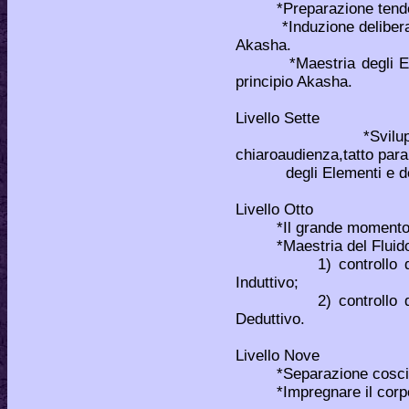
*Preparazione tendente
*Induzione deliberata a
Akasha.
*Maestria degli Elemen
principio Akasha.
Livello Sette
*Sviluppo dei se
chiaroaudienza,tatto para
degli Elementi e dei c
Livello Otto
*Il grande momento del
*Maestria del Fluido E
1) controllo del Flu
Induttivo;
2) controllo del Flu
Deduttivo.
Livello Nove
*Separazione cosciente 
*Impregnare il corpo ast