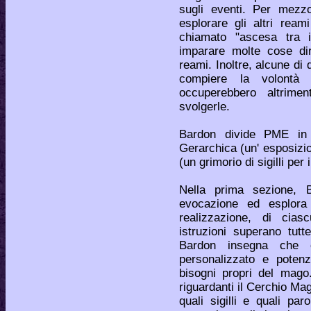
sugli eventi. Per mezzo
esplorare gli altri rea
chiamato "ascesa tra 
imparare molte cose dir
reami. Inoltre, alcune di
compiere la volontà
occuperebbero altrime
svolgerle.
Bardon divide PME in t
Gerarchica (un' esposizion
(un grimorio di sigilli per
Nella prima sezione, B
evocazione ed esplora
realizzazione, di cias
istruzioni superano tutt
Bardon insegna che o
personalizzato e poten
bisogni propri del mago
riguardanti il Cerchio Mag
quali sigilli e quali par