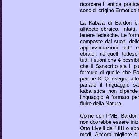
ricordare l' antica prati
sono di origine Ermetica 
La Kabala di Bardon è i
alfabeto ebraico. Infatt
lettere tedesche. Le for
composte dai suoni delle
approssimazioni dell' e
ebraici, né quelli tedesc
tutti i suoni che è poss
che il Sanscrito sia il p
formule di quelle che Ba
perché KTQ insegna allo 
parlare il linguaggio s
kabalistica non dipende
linguaggio è formato pe
fluire della Natura.
Come con PME, Bardon avv
non dovrebbe essere inizi
Otto Livelli dell' IIH o a
modi. Ancora migliore è