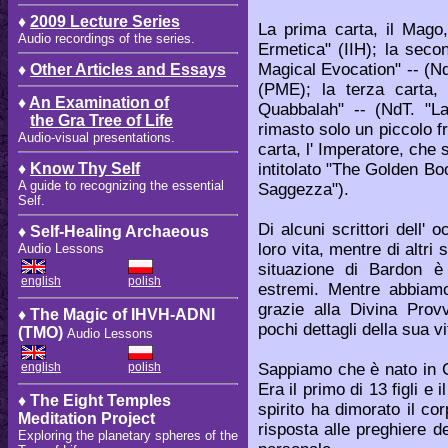
♦
2009 Lecture Series
La prima carta, il Mago, 
Audio recordings of the series.
Ermetica" (IIH); la seco
Magical Evocation" -- (Nd
♦
Other Articles and Essays
(PME); la terza carta, 
♦
An Examination of
Quabbalah" -- (NdT. "La
the Gra Tree of Life
rimasto solo un piccolo f
Audio-visual presentations.
carta, l' Imperatore, che 
intitolato "The Golden Boo
♦
Know Thy Self
A guide to recognizing the essential
Saggezza").
Self.
Di alcuni scrittori dell' 
♦ Self-Healing Archaeous
loro vita, mentre di altri
Audio Lessons
situazione di Bardon è
english
polish
estremi. Mentre abbiamo 
grazie alla Divina Prov
♦ The Magic of IHVH-ADNI
pochi dettagli della sua v
(TMO)
Audio Lessons
Sappiamo che è nato in 
english
polish
Era il primo di 13 figli e
♦ The Eight Temples
spirito ha dimorato il cor
Meditation Project
risposta alle preghiere d
Exploring the planetary spheres of the