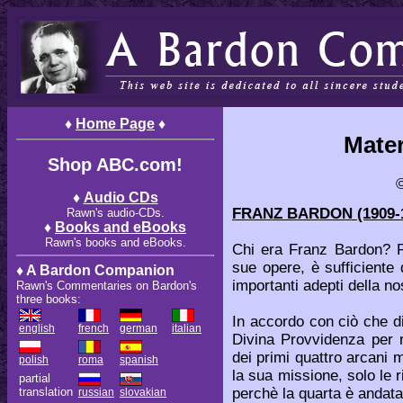
♦
Home Page
♦
Mater
Shop ABC.com!
♦
Audio CDs
FRANZ BARDON (1909-195
Rawn's audio-CDs.
♦
Books and eBooks
Rawn's books and eBooks.
Chi era Franz Bardon? Pe
sue opere, è sufficiente
♦ A Bardon Companion
importanti adepti della n
Rawn's Commentaries on Bardon's
three books:
In accordo con ciò che d
english
french
german
italian
Divina Provvidenza per ri
dei primi quattro arcani 
polish
roma
spanish
la sua missione, solo le r
partial
perchè la quarta è andata
translation
russian
slovakian