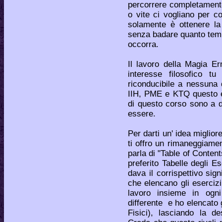
percorrere completamente
o vite ci vogliano per 
solamente è ottenere la
senza badare quanto te
occorra.
Il lavoro della Magia Er
interesse filosofico 
riconducibile a nessuna do
IIH, PME e KTQ questo è 
di questo corso sono a d
essere.
Per darti un' idea miglior
ti offro un rimaneggiame
parla di "Table of Content
preferito Tabelle degli Es
dava il corrispettivo sign
che elencano gli esercizi
lavoro insieme in ogn
differente e ho elencato g
Fisici), lasciando la d