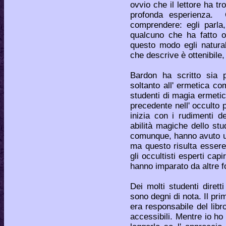
ovvio che il lettore ha t
profonda esperienza. Q
comprendere: egli parla, 
qualcuno che ha fatto o
questo modo egli natural
che descrive è ottenibile, 
Bardon ha scritto sia p
soltanto all' ermetica com
studenti di magia ermeti
precedente nell' occulto p
inizia con i rudimenti d
abilità magiche dello stud
comunque, hanno avuto un
ma questo risulta esser
gli occultisti esperti ca
hanno imparato da altre fo
Dei molti studenti diret
sono degni di nota. Il pri
era responsabile del libro
accessibili. Mentre io ho