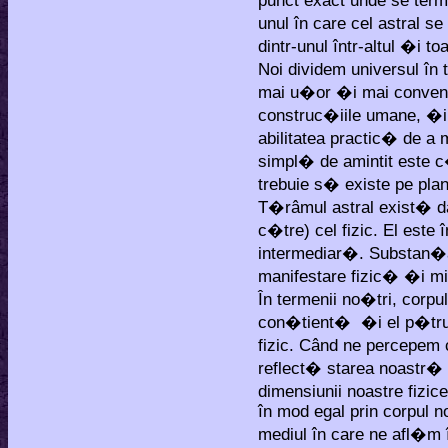
punct exact unde se termi
unul în care cel astral s
dintr-unul într-altul �i to
Noi dividem universul în
mai u�or �i mai convena
construc�iile umane, �i 
abilitatea practic� de a
simpl� de amintit este c�
trebuie s� existe pe plan
T�râmul astral exist� dat
c�tre) cel fizic. El este
intermediar�. Substan�a
manifestare fizic� �i m
În termenii no�tri, corp
con�tient� �i el p�trund
fizic. Când ne percepem 
reflect� starea noastr
dimensiunii noastre fizi
în mod egal prin corpul n
mediul în care ne afl�m 