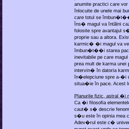
anumite practici care vor
înlocuite de unele mai bu
care totul se îmbun�t�
Îns� magul va întâlni caz
folosite spre avantajul 
proprie sau a altora. Ex
karmic� �i magul va ved
îmbun�t��i starea pacien
inevitabile pe care magul
prea mult de karma unei 
intervin� în datoria kar
în�elepciune spre a-�i 
situa�ie în pace. Acest 
Planurile fizic, astral �i
Ca �i filosofia elemente
caut� s� descrie fenome
s�u este în opinia mea c�
Adev�rul este c� univers