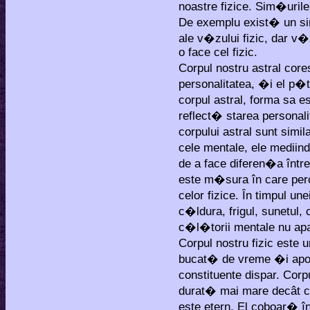
noastre fizice. Sim�urile
De exemplu exist� un sim
ale v�zului fizic, dar v
o face cel fizic.
Corpul nostru astral co
personalitatea, �i el p�
corpul astral, forma sa es
reflect� starea persona
corpului astral sunt simil
cele mentale, ele mediin
de a face diferen�a înt
este m�sura în care perc
celor fizice. În timpul un
c�ldura, frigul, sunetul, 
c�l�torii mentale nu ap
Corpul nostru fizic este
bucat� de vreme �i apoi
constituente dispar. Corp
durat� mai mare decât cel
este etern. El coboar� în