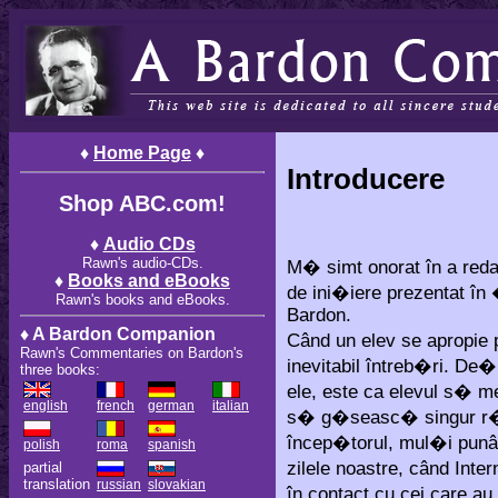
♦
Home Page
♦
Introducere
Shop ABC.com!
♦
Audio CDs
Rawn's audio-CDs.
M� simt onorat în a reda
♦
Books and eBooks
de ini�iere prezentat în
Rawn's books and eBooks.
Bardon.
♦ A Bardon Companion
Când un elev se apropie
Rawn's Commentaries on Bardon's
inevitabil întreb�ri. De
three books:
ele, este ca elevul s� 
english
french
german
italian
s� g�seasc� singur r�sp
încep�torul, mul�i punând
polish
roma
spanish
zilele noastre, când Inte
partial
translation
russian
slovakian
în contact cu cei care au