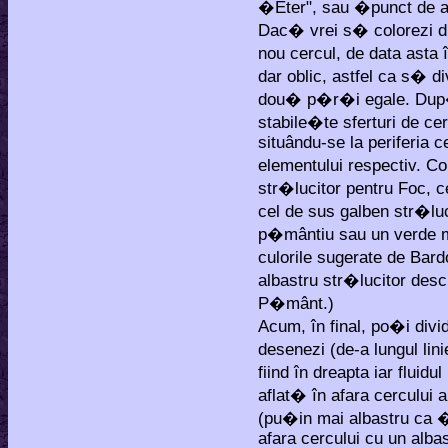
�Eter", sau �punct de 
Dac� vrei s� colorezi di
nou cercul, de data asta
dar oblic, astfel ca s� d
dou� p�r�i egale. Dup�
stabile�te sferturi de cer
situându-se la periferia c
elementului respectiv. C
str�lucitor pentru Foc, c
cel de sus galben str�luc
p�mântiu sau un verde m
culorile sugerate de Bar
albastru str�lucitor desc
P�mânt.)
Acum, în final, po�i div
desenezi (de-a lungul lini
fiind în dreapta iar fluid
aflat� în afara cercului 
(pu�in mai albastru ca �
afara cercului cu un albas