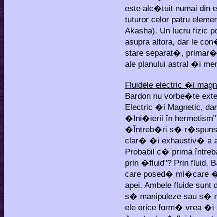
este alc�tuit numai din 
tuturor celor patru elem
Akasha). Un lucru fizic
asupra altora, dar le con
stare separat�, primar�,
ale planului astral �i men
Fluidele electric �i magn
Bardon nu vorbe�te exten
Electric �i Magnetic, da
�Ini�ierii în hermetism"
�Întreb�ri s� r�spunsur
clar� �i exhaustiv� a a
Probabil c� prima întreb
prin �fluid"? Prin fluid
care posed� mi�care �i
apei. Ambele fluide sunt
s� manipuleze sau s� m
ele orice form� vrea �