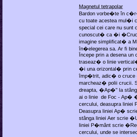
Magnetul tetrapolar
Bardon vorbe�te în c�r�i
cu toate acestea mul�i ci
special cei care nu sun
cunoscut� ca �i �Cruce
imagine simplificat� a Ma
în�elegerea sa. Ar fi bin
Începe prin a desena un 
traseaz� o linie vertical�
�i una orizontal� prin c
împ�trit, adic� o cruce 
marcheaz� polii crucii. S
dreapta, �Ap�" la stân
ai o linie de Foc - Ap� �
cercului, deasupra linie
Deasupra liniei Ap� scr
stânga liniei Aer scrie 
liniei P�mânt scrie �Rec
cercului, unde se interse