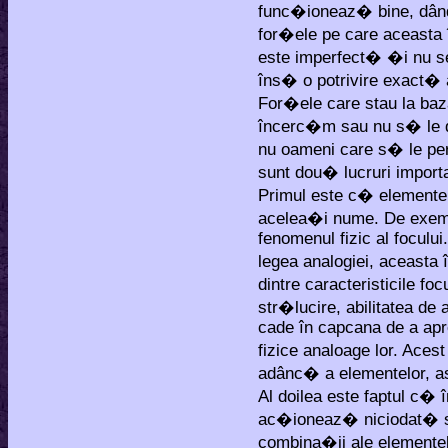
func�ioneaz� bine, dându
for�ele pe care aceasta
este imperfect� �i nu se 
îns� o potrivire exact� a
For�ele care stau la baz
încerc�m sau nu s� le d
nu oameni care s� le p
sunt dou� lucruri import
Primul este c� elementel
acelea�i nume. De exemp
fenomenul fizic al foculu
legea analogiei, aceast
dintre caracteristicile f
str�lucire, abilitatea de
cade în capcana de a apr
fizice analoage lor. Ace
adânc� a elementelor, ast
Al doilea este faptul c� 
ac�ioneaz� niciodat� sing
combina�ii ale elementelo