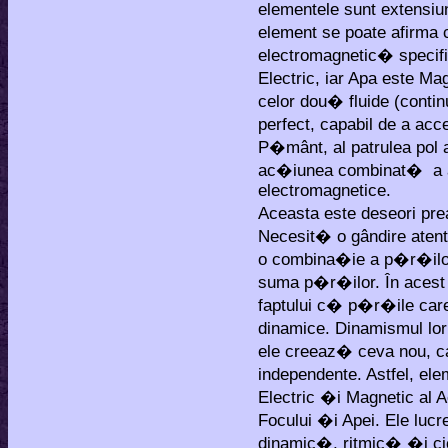
elementele sunt extensiun
element se poate afirm
electromagnetic� specif
Electric, iar Apa este Ma
celor dou� fluide (contin
perfect, capabil de a acc
P�mânt, al patrulea pol a
ac�iunea combinat� a a
electromagnetice.
Aceasta este deseori prea
Necesit� o gândire atent�
o combina�ie a p�r�ilor
suma p�r�ilor. În acest 
faptului c� p�r�ile care
dinamice. Dinamismul lo
ele creeaz� ceva nou, ca
independente. Astfel, el
Electric �i Magnetic al A
Focului �i Apei. Ele lu
dinamic�, ritmic� �i c