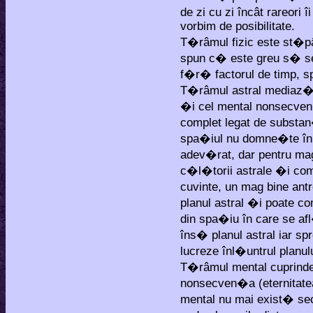
de zi cu zi încât rareori
vorbim de posibilitate.
T�râmul fizic este st�p
spun c� este greu s� se
f�r� factorul de timp, s
T�râmul astral mediaz� 
�i cel mental nonsecven
complet legat de substa
spa�iul nu domne�te în a
adev�rat, dar pentru mag
c�l�torii astrale �i com
cuvinte, un mag bine antr
planul astral �i poate co
din spa�iu în care se a
îns� planul astral iar sp
lucreze înl�untrul planul
T�râmul mental cuprinde
nonsecven�a (eternitatea)
mental nu mai exist� se