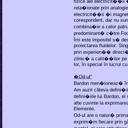
fizice ale electricit��ii
rela�ionate prin analogie
electricit��ii �i magneti
corespondent, dar nu sunt
combina�ie a celor patru
predominant� c�tre Fo
Îmi este imposibil s� d
proiectarea fluidelor. Sin
prin experien�� direct�,
zilnic� a calit��ilor p
lor, în special în lucrul c
�Od-ul"
Bardon men�ioneaz� în t
Am auzit câteva defini�ii
defini�iile lui Bardon, el
alte cuvinte la exprimare
Elemente.
Od-ul are o natur� prima
exprim�m fiecare prin gâ