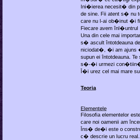
Ini�ierea necesit� din p
de sine. Fii atent s� n
care nu l-ai ob�inut �i fi
Fiecare avem înl�untrul 
Una din cele mai importa
s� ascult întotdeauna 
niciodat�, �i am ajuns �
supun ei întotdeauna. Te
s�-�i urmezi con�tiin�a,
Î�i urez cel mai mare suc
Teoria
Elementele
Filosofia elementelor es
care noi oamenii am înce
Îns� de�i este o const
c� descrie un lucru real