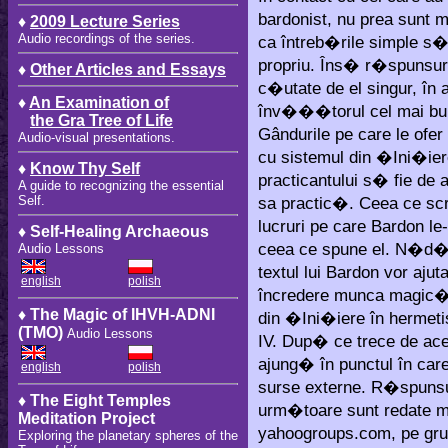
bardonist, nu prea sunt 
♦
2009 Lecture Series
Audio recordings of the series.
ca întreb�rile simple s�
propriu. Îns� r�spunsuril
♦
Other Articles and Essays
c�utate de el singur, î
♦
An Examination of
înv���torul cel mai bu
the Gra Tree of Life
Gândurile pe care le ofer
Audio-visual presentations.
cu sistemul din �Ini�iere
♦
Know Thy Self
practicantului s� fie de 
A guide to recognizing the essential
Self.
sa practic�. Ceea ce scri
lucruri pe care Bardon le
♦ Self-Healing Archaeous
ceea ce spune el. N�d�j
Audio Lessons
textul lui Bardon vor aj
english
polish
încredere munca magic�.
♦ The Magic of IHVH-ADNI
din �Ini�iere în hermeti
(TMO)
Audio Lessons
IV. Dup� ce trece de aces
ajung� în punctul în car
english
polish
surse externe. R�spunsul
♦ The Eight Temples
urm�toare sunt redate ma
Meditation Project
yahoogroups.com, pe gru
Exploring the planetary spheres of the