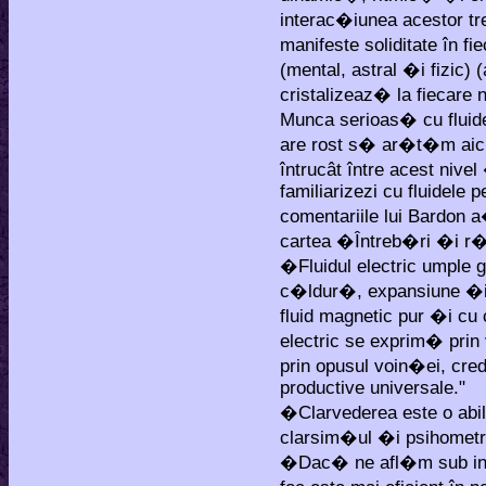
interac�iunea acestor tr
manifeste soliditate în f
(mental, astral �i fizic)
cristalizeaz� la fiecare n
Munca serioas� cu fluide
are rost s� ar�t�m aici
întrucât între acest nive
familiarizezi cu fluidele 
comentariile lui Bardon 
cartea �Întreb�ri �i r�
�Fluidul electric umple gâ
c�ldur�, expansiune �i 
fluid magnetic pur �i cu
electric se exprim� prin
prin opusul voin�ei, cre
productive universale."
�Clarvederea este o abili
clarsim�ul �i psihometri
�Dac� ne afl�m sub influ