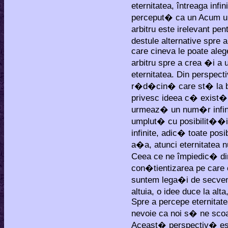
eternitatea, întreaga infi
perceput� ca un Acum uni
arbitru este irelevant pe
destule alternative spre 
care cineva le poate alege
arbitru spre a crea �i a 
eternitatea. Din perspe
r�d�cin� care st� la baz
privesc ideea c� exist� 
urmeaz� un num�r infinit 
umplut� cu posibilit��i 
infinite, adic� toate posi
a�a, atunci eternitatea n
Ceea ce ne împiedic� din
con�tientizarea pe care 
suntem lega�i de secven
altuia, o idee duce la al
Spre a percepe eternitatea 
nevoie ca noi s� ne sco
Aceast� perspectiv� es