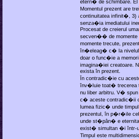
etern� de schimbare. E
Momentul prezent are tre
continuitatea infinit�, 3
senza�ia imediatului ine
Procesat de creierul uman
secven�� de momente fi
momente trecute, prezent
în�eleag� c� la nivelul f
doar o func�ie a memoriei
imagina�iei creatoare. Nic
exista în prezent.
În contradic�ie cu acesto
înv�luie toat� trecerea
nu liber arbitru. V� spun
c� aceste contradic�ii c
lumea fizic� unde timpu
prezentul, în p�r�ile ce
unde st�pân� e eternitate
exist� simultan �i într-u
Timpul este multidimensi