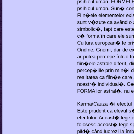
psihicul uman. FORMELE 
psihicul uman. Sun� con
Fiin�ele elementelor exis
sunt v�zute ca având o 
simbolic�, fapt care est
c� forma în care ele sunt
Cultura european� le pri
Ondine, Gnomi, dar de e
ar putea percepe într-o 
fiin�ele astrale diferit
percep�iile prin min�i di
realitatea ca fiin�e ca
noastr� individual�. Ce
FORMA lor astral�, nu e
Karma/Cauza �i efectul
Este prudent ca elevul s
efectului. Aceast� lege 
folosesc aceast� lege 
pild� când lucrezi la î