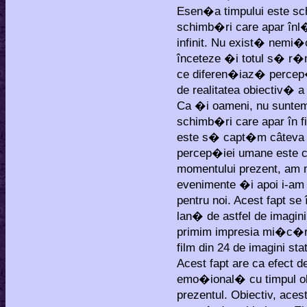
Esen�a timpului este s
schimb�ri care apar înl
infinit. Nu exist� nemi
înceteze �i totul s� r
ce diferen�iaz� percep�
de realitatea obiectiv� a
Ca �i oameni, nu suntem
schimb�ri care apar în f
este s� capt�m câteva 
percep�iei umane este c
momentului prezent, am m
evenimente �i apoi i-am 
pentru noi. Acest fapt s
lan� de astfel de imagini
primim impresia mi�c�ri
film din 24 de imagini st
Acest fapt are ca efect 
emo�ional� cu timpul obi
prezentul. Obiectiv, aces