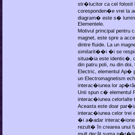
str�lucitor ca cel folosi
coresponden�e vrei la 
diagram� este s� lumine
Elementele.
Motivul principal pentru 
magnet, este spre a acce
dintre fluide. La un magne
similarit��i �i se respi
situa�ia este identic�, d
din patru poli, nu din doi
Electric, elementul Ap� 
un Electromagnetism echi
interac�iunea lor ap�r
Unii spun c� elementul P
interac�iunea celorlalte
Aceasta este doar par�
interac�iunea celor trei 
�i a�adar interac�ionea
rezult� în crearea unui 
mult decât suma p�r�ilor