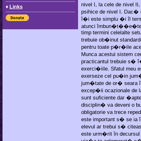
nivel I, la cele de nivel 
♦
Links
psihice de nivel I. Dac� 
î�i este simplu �i îl termi
atunci îmbun�t��e�te-�
timp termini celelalte setu
trebuie ob�inut standard
pentru toate p�r�ile acel
Munca acestui sistem cer
practicantul trebuie s� î
exerci�iile. Sfatul meu 
exerseze cel pu�in jum
jum�tate de or� seara î
excep�ii ocazionale de 
sunt suficiente dar �apte
disciplin� va deveni o bu
obligatorie va trece rep
este important s� se ia 
elevul ar trebui s� citea
este urm�rit în decursul