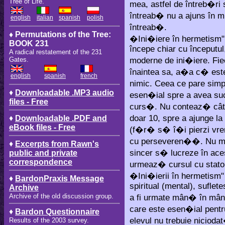
Tree of Life.
mea, astfel de întreb�ri 
întreab� nu a ajuns în 
english
italian
spanish
polish
întreab�.
♦ Permutations of the Tree:
�Ini�iere în hermetism" 
BOOK 231
începe chiar cu începutul,
A radical restatement of the 231
moderne de ini�iere. Fie
Gates.
înaintea sa, a�a c� est
english
spanish
french
nimic. Ceea ce pare simp
♦
Downloadable .MP3 audio
esen�ial spre a avea suc
files - Free
curs�. Nu conteaz� cât
doar 10, spre a ajunge la
♦
Downloadable .PDF and
eBook files - Free
(f�r� s� î�i pierzi vre
cu perseveren��. Nu m� 
♦
Excerpts from Rawn's
sincer s� lucreze în aces
public and private
correspondence
urmeaz� cursul cu stator
�Ini�ierii în hermetism"
♦
BardonPraxis Message
spiritual (mental), suflete
Archive
Archive of the old discussion group.
a fi urmate mân� în mân�
care este esen�ial pent
♦
Bardon Questionnaire
elevul nu trebuie nicioda
Results of the 2003 survey.