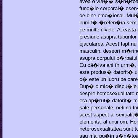
avea o via�� s�n�toas�
func�ie corporal� esen
de bine emo�ional. Mul
numit� �reten�ia semin
pe multe nivele. Aceasta
presiune asupra tuburilo
ejacularea. Acest fapt n
masculin, deseori m�rind
asupra corpului b�rbatul
Cu câ�iva ani în urm�, 
este produs� datorit� un
c� este un lucru pe car
Dup� o mic� discu�ie, a
despre homosexualitate 
era ap�rut� datorit� mod
sale personale, nefiind fo
acest aspect al sexualit�
elemental al unui om. Ho
heterosexualitatea sunt t
sau mai pu�in s�n�toas�