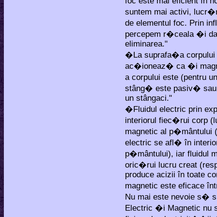
foc este mai eficient în 
suntem mai activi, lucr�
de elementul foc. Prin i
percepem r�ceala �i da
eliminarea."
�La suprafa�a corpului u
ac�ioneaz� ca �i magne
a corpului este (pentru u
stâng� este pasiv� sau 
un stângaci."
�Fluidul electric prin e
interiorul fiec�rui corp (l
magnetic al p�mântului (
electric se afl� în interi
p�mântului), iar fluidul 
oric�rui lucru creat (res
produce acizii în toate co
magnetic este eficace în
Nu mai este nevoie s� sp
Electric �i Magnetic nu 