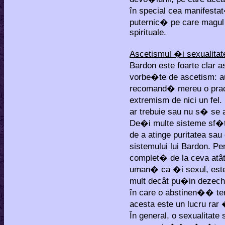
în special cea manifesta
puternic� pe care magul 
spirituale.
Ascetismul �i sexualitat
Bardon este foarte clar 
vorbe�te de ascetism: au
recomand� mereu o pract
extremism de nici un fel.
ar trebuie sau nu s� se
De�i multe sisteme sf�t
de a atinge puritatea sa
sistemului lui Bardon. P
complet� de la ceva atât 
uman� ca �i sexul, est
mult decât pu�in dezechi
în care o abstinen�� te
acesta este un lucru rar 
În general, o sexualitat