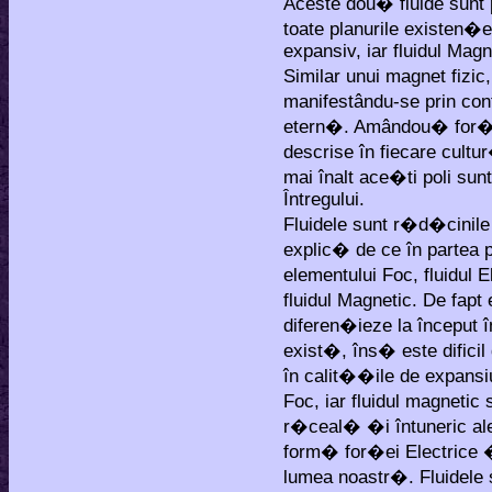
Aceste dou� fluide sunt
toate planurile existen�ei.
expansiv, iar fluidul Magn
Similar unui magnet fizic
manifestându-se prin co
etern�. Amândou� for�e 
descrise în fiecare cultur�
mai înalt ace�ti poli su
Întregului.
Fluidele sunt r�d�cinil
explic� de ce în partea 
elementului Foc, fluidul 
fluidul Magnetic. De fapt 
diferen�ieze la început 
exist�, îns� este dificil
în calit��ile de expans
Foc, iar fluidul magneti
r�ceal� �i întuneric al
form� for�ei Electrice �
lumea noastr�. Fluidele 