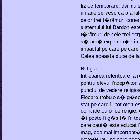
fizice temporare, dar nu s
umane servesc ca o anal
celor trei t�râmuri core
sistemului lui Bardon es
t�râmuri de cele trei cor
s� aib� experien�e în f
impactul pe care pe care
Calea aceasta duce de la 
Religia
Întrebarea referitoare la
pentru elevul încep�tor
punctul de vedere religio
Fiecare trebuie s� g�se
sfat pe care îl pot oferi
coincide cu orice religie,
�i poate fi g�sit� în toa
care caut� este educat î
mag, cea mai important� p
devo�iunii, pe care acea