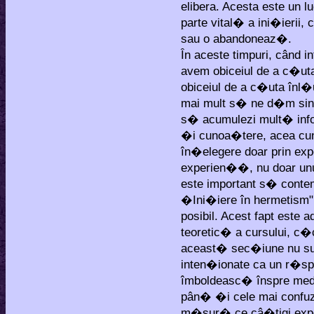
elibera. Acesta este un lu
parte vital� a ini�ierii
sau o abandoneaz�.
În aceste timpuri, când 
avem obiceiul de a c�uta
obiceiul de a c�uta înl
mai mult s� ne d�m sing
s� acumulezi mult� info
�i cunoa�tere, acea cun
în�elegere doar prin exp
experien��, nu doar un
este important s� contemp
�Ini�iere în hermetism" 
posibil. Acest fapt este a
teoretic� a cursului, c�
aceast� sec�iune nu sunt 
inten�ionate ca un r�spu
îmboldeasc� înspre medi
pân� �i cele mai confuze
m�sur� ce câ�tigi ex