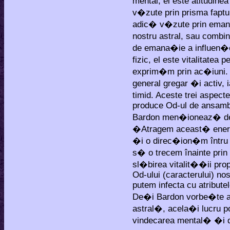
mental, el este atitudinea
v�zute prin prisma faptu
adic� v�zute prin emana�i
nostru astral, sau com
de emana�ie a influen�ei
fizic, el este vitalitate
exprim�m prin ac�iuni. A
general gregar �i activ, 
timid. Aceste trei aspect
produce Od-ul de ansamb
Bardon men�ioneaz� des
�Atragem aceast� energi
�i o direc�ion�m întru c
s� o trecem înainte prin
sl�birea vitalit��ii pro
Od-ului (caracterului) nos
putem infecta cu atributel
De�i Bardon vorbe�te ai
astral�, acela�i lucru p
vindecarea mental� �i de