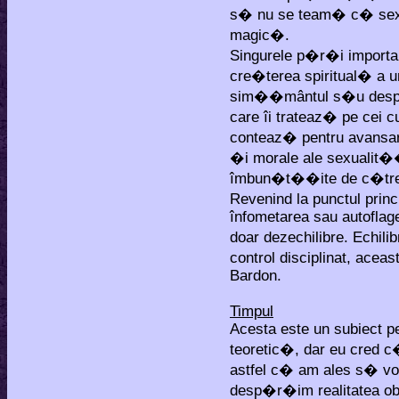
s� nu se team� c� sexua
magic�.
Singurele p�r�i importa
cre�terea spiritual� a u
sim��mântul s�u despre
care îi trateaz� pe cei 
conteaz� pentru avansar
�i morale ale sexualit��
îmbun�t��ite de c�tr
Revenind la punctul princ
înfometarea sau autoflag
doar dezechilibre. Echil
control disciplinat, acea
Bardon.
Timpul
Acesta este un subiect pe
teoretic�, dar eu cred c
astfel c� am ales s� vor
desp�r�im realitatea ob