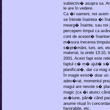
subiectiv� asupra sa. Am
le are în vedere.
Ca �i oameni, noi avem e
se întinde înaintea �i în
mearg� înainte, sau noi
percepem timpul ca avân
cont de aceast� înaintar
m�sura trecerea timpului.
s�pt�mâni, luni, ani, et
material, la orele 13:10, 
2001. Acest fapt este r
faptul c� m� ajut� s� 
planificat�, dar ca mag
În magie exist� doar un a
adev�rat, momentul prez
magul are nevoie s� pla
magic (ca �i atunci cân
ac�iune, pân� când pacie
anume ritual în concord
favorabile, etc.