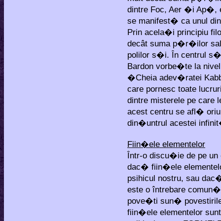
dintre Foc, Aer �i Ap�,
se manifest� ca unul dint
Prin acela�i principiu fil
decât suma p�r�ilor sal
polilor s�i. În centrul 
Bardon vorbe�te la nivel
�Cheia adev�ratei Kabba
care pornesc toate lucruri
dintre misterele pe care
acest centru se afl� oriun
din�untrul acestei infini
Fiin�ele elementelor
Într-o discu�ie de pe un
dac� fiin�ele elementel
psihicul nostru, sau dac
este o întrebare comun�
pove�ti sun� povestiril
fiin�ele elementelor sun