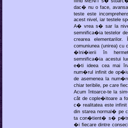
fiind MENIT s� stoarc� 
dac� nu o face, avansare
teste este incomprehen
acest nivel, iar testele sp
A� vrea s� sar la nive
semnifica�ia testelor d
crearea elementarilor
comuniunea (unirea) cu d
�Ini�ierii în herme
semnifica�ia acestui 
e�ti ideea cea mai în
num�rul infinit de op�i
de asemenea la num�rul 
chiar teribile, pe care fi
Acum întoarce-te la sim
cât de cople�itoare a f
c� realitatea este infi
din starea normal� pe c
ta con�tient� s� p�trun
�i fiecare dintre consec