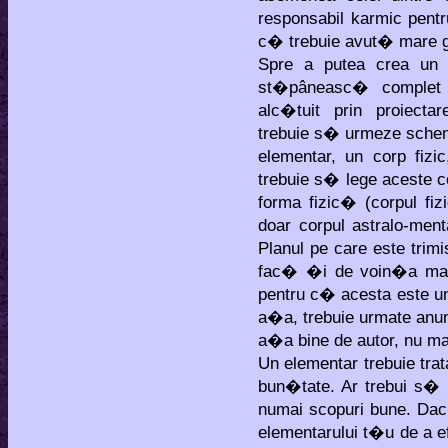
responsabil karmic pent
c� trebuie avut� mare gr
Spre a putea crea un 
st�pâneasc� complet e
alc�tuit prin proiect
trebuie s� urmeze schem
elementar, un corp fizi
trebuie s� lege aceste c
forma fizic� (corpul fi
doar corpul astralo-men
Planul pe care este trim
fac� �i de voin�a magul
pentru c� acesta este u
a�a, trebuie urmate anum
a�a bine de autor, nu m
Un elementar trebuie tra
bun�tate. Ar trebui s� 
numai scopuri bune. Dac�
elementarului t�u de a ef