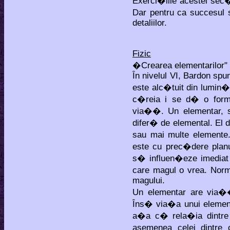
Exerci�iile acestei sec�
Dar pentru ca succesul
detaliilor.
Fizic
�Crearea elementarilor"
În nivelul VI, Bardon sp
este alc�tuit din lumin
c�reia i se d� o form
via��. Un elementar, su
difer� de elemental. El d
sau mai multe elemente
este cu prec�dere planu
s� influen�eze imediat 
care magul o vrea. Norma
magului.
Un elementar are via�
Îns� via�a unui element
a�a c� rela�ia dintre 
asemenea celei dintre 