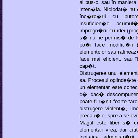
ai pus-o, sau în maniera
inten�ia. Niciodat� nu e
înc�rc�rii cu puter
insuficien�ei acumul�
impregn�rii cu idei (pro
s� nu fie permis� de Pr
po�i face modific�ri 
elementelor sau rafineaz
face mai eficient, sau 
cap�t.
Distrugerea unui element
sa. Procesul oglinde�te
un elementar este conect
c� dac� descompunerea
poate fi r�nit foarte tar
distrugere violent�, im
precau�ie, spre a se evi
Magul este liber s� c
elementari vrea, dar cit
logistica administr�r