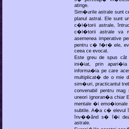
atinge.
Sim�urile astrale sunt c
planul astral. Ele sunt 
c�l�torii astrale, înt
c�l�torii astrale va
asemenea imperative pen
pentru c� f�r� ele, evo
ceea ce evocat.
Este greu de spus cât
ini�iat, prin apari�ia
informa�ia pe care aces
multiplicat� de o mie d
sim�uri, practicantul tr
convenabil pentru mag
uneori ignoran�a chiar 
mentale �i emo�ionale p
subtile. A�a c� elevul î
înv��ând s� î�i dezv
astrale.