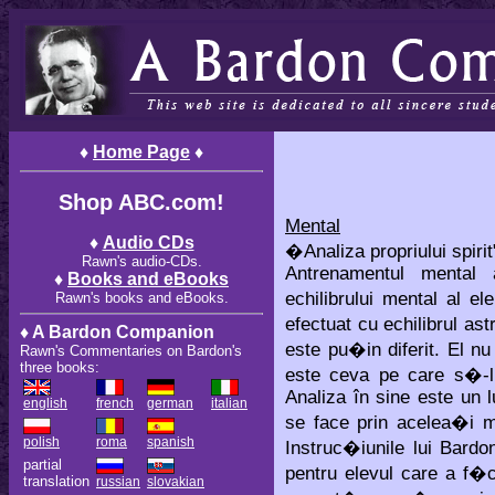
♦
Home Page
♦
Shop ABC.com!
Mental
♦
Audio CDs
�Analiza propriului spirit
Rawn's audio-CDs.
Antrenamentul mental a
♦
Books and eBooks
echilibrului mental al el
Rawn's books and eBooks.
efectuat cu echilibrul ast
♦ A Bardon Companion
este pu�in diferit. El n
Rawn's Commentaries on Bardon's
three books:
este ceva pe care s�-l
Analiza în sine este un l
english
french
german
italian
se face prin acelea�i m
polish
roma
spanish
Instruc�iunile lui Bardon
partial
pentru elevul care a f�c
translation
russian
slovakian