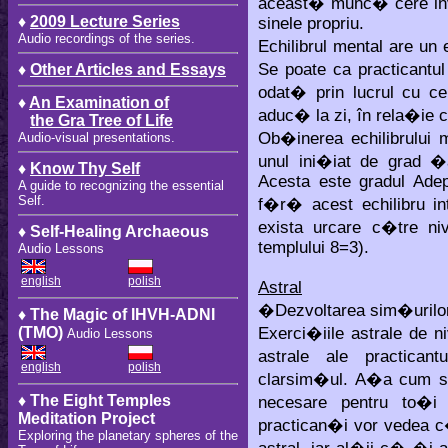
aceast� munc� cere inv
♦
2009 Lecture Series
sinele propriu.
Audio recordings of the series.
Echilibrul mental are un 
Se poate ca practican
♦
Other Articles and Essays
odat� prin lucrul cu ce
♦
An Examination of
aduc� la zi, în rela�ie 
the Gra Tree of Life
Ob�inerea echilibrului
Audio-visual presentations.
unul ini�iat de grad �
♦
Know Thy Self
Acesta este gradul Adep
A guide to recognizing the essential
Self.
f�r� acest echilibru int
exista urcare c�tre ni
♦ Self-Healing Archaeous
templului 8=3).
Audio Lessons
english
polish
Astral
�Dezvoltarea sim�urilor
♦ The Magic of IHVH-ADNI
Exerci�iile astrale de n
(TMO)
Audio Lessons
astrale ale practican
english
polish
clarsim�ul. A�a cum s
♦ The Eight Temples
necesare pentru to�i
Meditation Project
practican�i vor vedea c
Exploring the planetary spheres of the