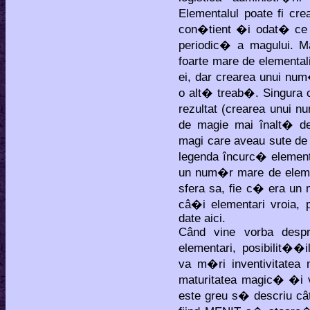
Elementalul poate fi cre
con�tient �i odat� ce a
periodic� a magului. 
foarte mare de elementali
ei, dar crearea unui num
o alt� treab�. Singura
rezultat (crearea unui n
de magie mai înalt� d
magi care aveau sute de 
legenda încurc� elementa
un num�r mare de elem
sfera sa, fie c� era un 
câ�i elementari vroia, 
date aici.
Când vine vorba desp
elementari, posibilit��i
va m�ri inventivitatea 
maturitatea magic� �i va
este greu s� descriu cât