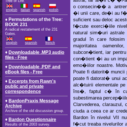
astral, iar al�ii c� �i-a
Tree of Life.
o consecin�� a antrename
english
italian
spanish
polish
�i unii care, de�i au f
suficient sau deloc aces
♦ Permutations of the Tree:
BOOK 231
f�cute exerci�iile nive
A radical restatement of the 231
natural sim�uri astrale 
Gates.
gradul în care folosi
english
spanish
french
majoritatea oamenilo
subcon�tient, iar pentru
♦
Downloadable .MP3 audio
files - Free
con�tient �i au un impac
emo�iilor noastre. Mot
♦
Downloadable .PDF and
Poate fi datorit� muncii
eBook files - Free
poate fi datorat� unui a
♦
Excerpts from Rawn's
alc�tuirii elementale p
public and private
îns�, faptul c� în c
correspondence
subestimarea percep�iilo
♦
BardonPraxis Message
Clarvederea, clarauzul, 
Archive
ciuda a ceea ce ar crede 
Archive of the old discussion group.
Bardon în nivelul VII n
♦
Bardon Questionnaire
f�cut treaba nivelurilor 
Results of the 2003 survey.