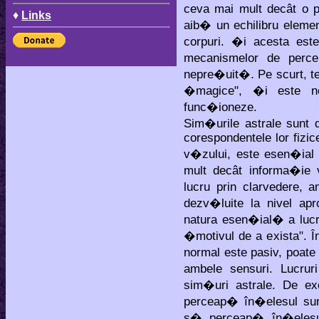
ceva mai mult decât o p
♦
Links
aib� un echilibru elemen
corpuri. �i acesta es
mecanismelor de perc
nepre�uit�. Pe scurt, tehn
�magice", �i este n
func�ioneze.
Sim�urile astrale sunt d
corespondentele lor fizi
v�zului, este esen�ial
mult decât informa�ie
lucru prin clarvedere, 
dezv�luite la nivel apr
natura esen�ial� a lucr
�motivul de a exista". 
normal este pasiv, poat
ambele sensuri. Lucrur
sim�uri astrale. De ex
perceap� în�elesul sune
s� perceap� în�elesul î