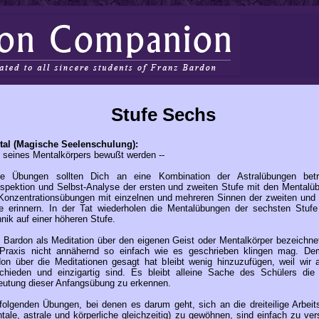
Stufe Sechs
tal (Magische Seelenschulung):
 seines Mentalkörpers bewußt werden --
se Übungen sollten Dich an eine Kombination der Astralübungen betr
ospektion und Selbst-Analyse der ersten und zweiten Stufe mit den Mentalü
Konzentrationsübungen mit einzelnen und mehreren Sinnen der zweiten und d
e erinnern. In der Tat wiederholen die Mentalübungen der sechsten Stufe
nik auf einer höheren Stufe.
Bardon als Meditation über den eigenen Geist oder Mentalkörper bezeichnet 
 Praxis nicht annähernd so einfach wie es geschrieben klingen mag. D
on über die Meditationen gesagt hat bleibt wenig hinzuzufügen, weil wir a
chieden und einzigartig sind. Es bleibt alleine Sache des Schülers die
utung dieser Anfangsübung zu erkennen.
folgenden Übungen, bei denen es darum geht, sich an die dreiteilige Arbeit
tale, astrale und körperliche gleichzeitig) zu gewöhnen, sind einfach zu ve