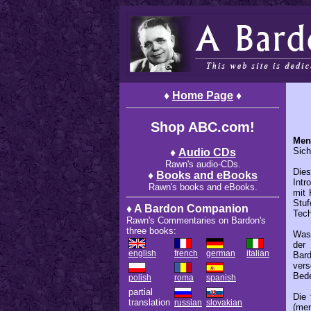
♦
Home Page
♦
Shop ABC.com!
Men
Sich
♦
Audio CDs
Rawn's audio-CDs.
Die
♦
Books and eBooks
Intr
Rawn's books and eBooks.
mit 
Stuf
♦ A Bardon Companion
Tech
Rawn's Commentaries on Bardon's
three books:
Was 
der
english
french
german
italian
Bard
vers
Bede
polish
roma
spanish
partial
Die 
translation
russian
slovakian
(men