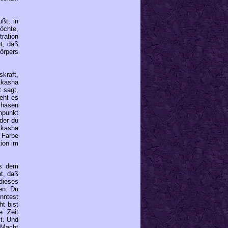
ßt, in
öchte,
ration
t, daß
örpers
kraft,
Akasha
t sagt,
eht es
Phasen
enpunkt
der du
Akasha
 Farbe
ion im
us dem
t, daß
dieses
en. Du
nntest
t bist
e Zeit
t. Und
 Macht