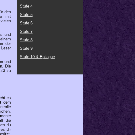
.
Stufe 4
ür den
Stufe 5
en mit
 vielen
Stufe 6
Stufe 7
ns und
t einem
Stufe 8
en der
 Leser
Stufe 9
Stufe 10 & Epilogue
en und
n. Die
wußt zu
eht es
it dem
trolle
ichen,
emente
aß die
nen du
es dir
sitzt.