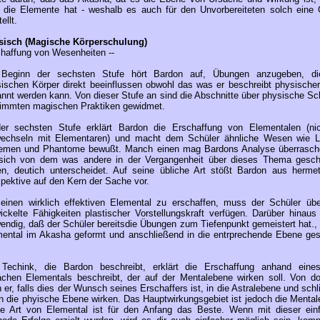
 die Elemente hat - weshalb es auch für den Unvorbereiteten solch eine 
ellt.
sisch (Magische Körperschulung)
haffung von Wesenheiten --
 Beginn der sechsten Stufe hört Bardon auf, Übungen anzugeben, d
ischen Körper direkt beeinflussen obwohl das was er beschreibt physischer
nnt werden kann. Von dieser Stufe an sind die Abschnitte über physische Sc
immten magischen Praktiken gewidmet.
der sechsten Stufe erklärt Bardon die Erschaffung von Elementalen (ni
wechseln mit Elementaren) und macht dem Schüler ähnliche Wesen wie L
emen und Phantome bewußt. Manch einen mag Bardons Analyse überrasch
 sich von dem was andere in der Vergangenheit über dieses Thema gesch
n, deutich unterscheidet. Auf seine übliche Art stößt Bardon aus hermet
pektive auf den Kern der Sache vor.
inen wirklich effektiven Elemental zu erschaffen, muss der Schüler übe
ickelte Fähigkeiten plastischer Vorstellungskraft verfügen. Darüber hinaus 
endig, daß der Schüler bereitsdie Übungen zum Tiefenpunkt gemeistert hat., 
ental im Akasha geformt und anschließend in die entrprechende Ebene ges
.
 Techink, die Bardon beschreibt, erklärt die Erschaffung anhand eine
achen Elementals beschreibt, der auf der Mentalebene wirken soll. Von do
 er, falls dies der Wunsch seines Erschaffers ist, in die Astralebene und schl
in die phyische Ebene wirken. Das Hauptwirkungsgebiet ist jedoch die Mental
e Art von Elemental ist für den Anfang das Beste. Wenn mit dieser ein