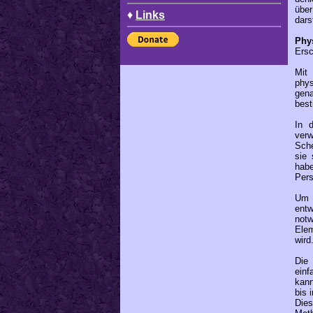
über
♦
Links
darst
Phy
Ersc
Mit
phys
gena
best
In 
ver
Sch
sie
habe
Pers
Um e
entw
notw
Elem
wird
Die
einf
kann
bis 
Dies