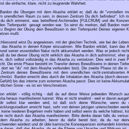
ist die einfache, klare, nicht zu leugnende Wahrheit.
Bardon die Übungen mit dem Akasha erklärt er, daß du dir "vorstellen mu
m unendlichen Raum zu sein, in dessen Zentrum Du dich befindest". Ich m
du dich erinnerst, was betreffend Archimedes [FULCRUM] und die Konzent
den Tiefenpunkt gesagt worden war. So wirst du merken, daß Bardon mein
u Beginn der Übung dein Bewußtsein in den Tiefenpunkt Deines eigenen K
etzen mußt.
hliessend wirst Du angewiesen, mit der gleichen Technik, wie bei der Lebens
, das Akasha in deinen Körper einzuatmen. Wie Bardon erklärt, kann das 
rund seiner essentiellen Natur nicht akkumuliert werden. Was er jedoch nich
daß du bei dieser Übung nicht wirklich das Akasha in dich aufnimmst; eher g
m, dich selbst vollständig in das Akasha zu versetzen. Dies wird in zwei 
icht. Die erste Phase besteht im Transfer deines Bewußtseins in deinen Tief
. dort wo "du" mit dem Akasha verbunden bist). Die zweite Phase ist die in 
Zentrum deines Bewußtseins mit dem unendlichen nicht-zentralisierten 
chmilzt. Bardon erreicht dies durch die Inhalation des Akasha (durch dessen
Gefühl) bis das interne zum externen Akasha passt. Dies ist keine Akkumulat
ntlichen Sinne - es ist ein Verschmelzen.
on erklärt - völlig richtig - daß du auf diese Weise jedweden Wunsch a
ha heraus manifestieren kannst. Was er nicht erwähnt - weil er davon ausgeh
dir selbst klar werden wird, ist daß sich deine Wünsche, wenn du 
icklungsstadium erreicht hast, sehr von deinen jetzigen unterscheiden werd
t keine niederen Begehren mehr haben und selbst wenn du welche hättest, kö
ie nicht durch das Akasha manifestieren. Bitte denke daran falls du versuch
 dem Akasha zu arbeiten, bevor du dafür bereit bist, da du nur dein
chwenden würdest und dir üble karmische Konsequenzen einhandeln könntes
e daran, daß das Akasha, da es die Ebene von Ursache und Wirkung ist,