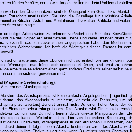
sollten für den Schüler, der so weit fortgeschritten ist, kein Problem darstellen
u wie bei den Übungen davor sind die Übungend zum Geist- bzw. Mental f
eren Fortschritt unerlässlich. Sie sind die Grundlage für zukünftige Arbeit
moniellen Ritualen, Astral- und Mentalreisen, Evokation, Kabbala und vielen,
ren Arten von Magie.
e dreiteilige Arbeitsweise zu erlernen verändert den Sitz des Bewußtsei
nüpft die drei Körper. Auf einer tieferen Ebene sind diese Übungen direkt mi
ma verwandt, das ich zuvor schon angesprochen habe, den Mechanism
chlichen Wahrnehmung. Ich hoffe die Wichtigkeit dieses Themas ist dem
t bewußt.
ich schon sagte sind diese Übungen nicht so einfach wie sie klingen mög
ons Warnungen, man könne sich desorientiert fühlen, sind ernst zu nehme
teilige Arbeitsweise erfordert einen ganz anderen Grad sich seiner selbst be
, an den man sich erst gewöhnen muß.
ral (Magische Seelenschulung):
Meistern des Akashaprinzips --
Meistern des Akashaprinzips ist keine einfache Angelegenheit. [Eigentlich g
ht darum, das Akashaprinzip zu meistern, vielmehr die Techniken, um m
haprinzip zu arbeiten.] Zu erst einmal mußt Du einen hohen Grad der Kon
 die Elemente selbst erlangt haben. Das Akasha wird Dir es nicht ermögl
ndetwas zu tun, das Du nicht bereits durch direkte Manipultaion der El
rkstelligen kannst. Weiterhin ist es hier von besonderer Bedeutung, d
ität deines Charakters, widergespiegelt in den ethischen Grundsätzen, de
st, direkt deinen Erfolg mit dem Akasha bestimmen wird. Das Akasha wird 
t erlauben, in ihm Effekte zu erzielen, wenn Du keinen noblen Charakter be