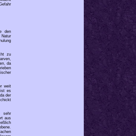
Gefahr
ie den
 Natur
hulung
cht zu
arven,
en, da
rieben
ischer
r weit
ist es
da der
chickt
s sehr
rt aus
ießlich
ebene.
fachen