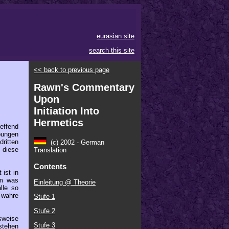
eurasian site
search this site
<< back to previous page
Rawn's Commentary
Upon
Initiation Into
Hermetics
effend
bungen
ritten
(c) 2002 - German
 diese
Translation
Contents
ist in
em was
Einleitung @ Theorie
lle so
 wahre
Stufe 1
Stufe 2
sweise
Stufe 3
rstehen