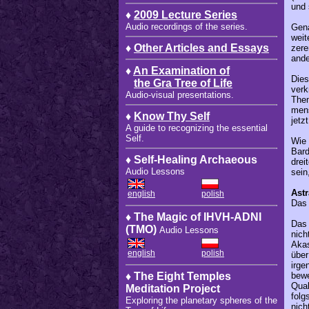
und 
♦
2009 Lecture Series
Audio recordings of the series.
Gena
weit
♦
Other Articles and Essays
zere
ande
♦
An Examination of
Dies
the Gra Tree of Life
verk
Audio-visual presentations.
The
mens
♦
Know Thy Self
jetz
A guide to recognizing the essential
Self.
Wie 
Bard
♦ Self-Healing Archaeous
drei
Audio Lessons
sein
Ast
english
polish
Das 
♦ The Magic of IHVH-ADNI
Das 
(TMO)
Audio Lessons
nic
Akas
english
polish
über
irge
bewe
♦ The Eight Temples
Qual
Meditation Project
folg
Exploring the planetary spheres of the
nich