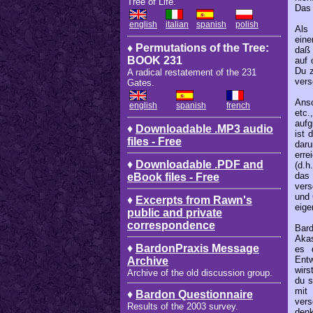
Tree of Life.
Das 
english
italian
spanish
polish
Als 
eine
♦ Permutations of the Tree:
daß 
BOOK 231
auf 
Du z
A radical restatement of the 231
vers
Gates.
Ansc
english
spanish
french
etc.
aufg
♦
Downloadable .MP3 audio
ist 
files - Free
daru
erre
♦
Downloadable .PDF and
(d.h
das 
eBook files - Free
vers
und 
♦
Excerpts from Rawn's
eige
public and private
correspondence
Bard
Akas
♦
BardonPraxis Message
es 
Entw
Archive
wirs
Archive of the old discussion group.
du s
mit
♦
Bardon Questionnaire
vers
Results of the 2003 survey.
denk