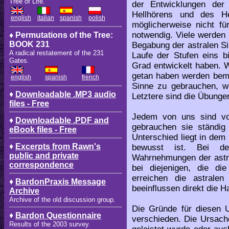
Tree of Life.
der Entwicklungen der 
Hellhörens und des He
english
italian
spanish
polish
möglicherweise nicht für
notwendig. Viele werden 
♦ Permutations of the Tree:
BOOK 231
Begabung der astralen Si
A radical restatement of the 231
Laufe der Stufen eins b
Gates.
Grad entwickelt haben. W
getan haben werden bemer
english
spanish
french
Sinne zu gebrauchen, we
♦
Downloadable .MP3 audio
Letztere sind die Übunge
files - Free
Jedem von uns sind vo
♦
Downloadable .PDF and
gebrauchen sie ständig
eBook files - Free
Unterschied liegt in dem
♦
Excerpts from Rawn's
bewusst ist. Bei de
public and private
Wahrnehmungen der astra
correspondence
bei diejenigen, die d
erreichen die astral
♦
BardonPraxis Message
beeinflussen direkt die 
Archive
Archive of the old discussion group.
Die Gründe für diesen 
♦
Bardon Questionnaire
verschieden. Die Ursache
Results of the 2003 survey.