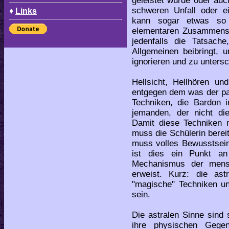
geleistet wurde oder auc
schweren Unfall oder ei
♦
Links
kann sogar etwas so 
elementaren Zusammense
jedenfalls die Tatsach
Allgemeinen beibringt, 
ignorieren und zu unters
Hellsicht, Hellhören un
entgegen dem was der pa
Techniken, die Bardon in
jemanden, der nicht di
Damit diese Techniken 
muss die Schülerin berei
muss volles Bewusstsein
ist dies ein Punkt a
Mechanismus der mens
erweist. Kurz: die ast
"magische" Techniken un
sein.
Die astralen Sinne sind
ihre physischen Gegen