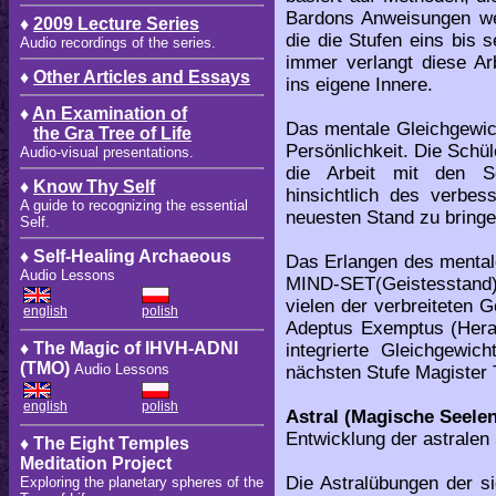
Bardons Anweisungen wer
♦
2009 Lecture Series
die die Stufen eins bis 
Audio recordings of the series.
immer verlangt diese Arb
♦
Other Articles and Essays
ins eigene Innere.
♦
An Examination of
Das mentale Gleichgewich
the Gra Tree of Life
Persönlichkeit. Die Schül
Audio-visual presentations.
die Arbeit mit den S
♦
Know Thy Self
hinsichtlich des verbes
A guide to recognizing the essential
neuesten Stand zu bringe
Self.
♦ Self-Healing Archaeous
Das Erlangen des mental
Audio Lessons
MIND-SET(Geistesstand) 
vielen der verbreiteten
english
polish
Adeptus Exemptus (Herau
♦ The Magic of IHVH-ADNI
integrierte Gleichgewic
(TMO)
Audio Lessons
nächsten Stufe Magister T
english
polish
Astral (Magische Seele
Entwicklung der astralen 
♦ The Eight Temples
Meditation Project
Die Astralübungen der s
Exploring the planetary spheres of the