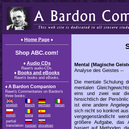
♦
Home Page
♦
S
Shop ABC.com!
♦
Audio CDs
Mental (Magische Geist
Rawn's audio-CDs.
Analyse des Geistes --
♦
Books and eBooks
Rawn's books and eBooks.
Die mentale Schulung d
♦ A Bardon Companion
mentalen Gleichgewicht
Rawn's Commentaries on Bardon's
eins und zwei war die
three books:
hinsichtlich der Persönli
ist eine andere Angeleg
english
french
german
italian
sich nicht so konkret au
polish
roma
spanish
vergegenständlicht wer
partial
größere Aufgabe, das 
translation
russian
slovakian
basiert auf Methoden, di