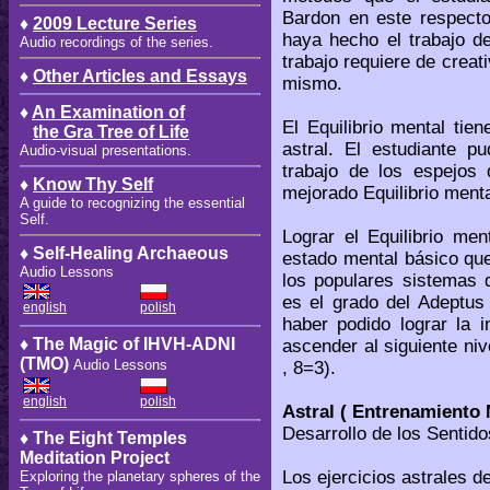
Bardon en este respecto
♦
2009 Lecture Series
haya hecho el trabajo 
Audio recordings of the series.
trabajo requiere de creat
♦
Other Articles and Essays
mismo.
♦
An Examination of
El Equilibrio mental tie
the Gra Tree of Life
astral. El estudiante p
Audio-visual presentations.
trabajo de los espejos 
♦
Know Thy Self
mejorado Equilibrio menta
A guide to recognizing the essential
Self.
Lograr el Equilibrio me
♦ Self-Healing Archaeous
estado mental básico que
Audio Lessons
los populares sistemas
es el grado del Adeptus
english
polish
haber podido lograr la 
♦ The Magic of IHVH-ADNI
ascender al siguiente ni
(TMO)
Audio Lessons
, 8=3).
english
polish
Astral ( Entrenamiento 
Desarrollo de los Sentido
♦ The Eight Temples
Meditation Project
Los ejercicios astrales d
Exploring the planetary spheres of the