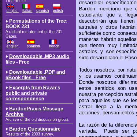
Tree of Life.
desarrollar específicame
Bardon menciono que e
english
italian
spanish
polish
estudiante que a lleg
descubrirán que tienen
♦ Permutations of the Tree:
BOOK 231
astrales y otros habrán
A radical restatement of the 231
suficiente como consecu
Gates.
maneras habrán aquellos 
que tienen muy limitad
english
spanish
french
astrales, y son específi
♦
Downloadable .MP3 audio
sido desarrollado el Paso
files - Free
Todos nosotros, por natu
♦
Downloadable .PDF and
y los usamos continuame
eBook files - Free
Donde nosotros diferim
♦
Excerpts from Rawn's
estos sentidos son us
public and private
nuestra percepción astra
correspondence
para aquellos que se le
astral llega a la men
♦
BardonPraxis Message
acciones, pensamientos 
Archive
Archive of the old discussion group.
La razón de la diferenci
♦
Bardon Questionnaire
variada. Puede ser por
Results of the 2003 survey.