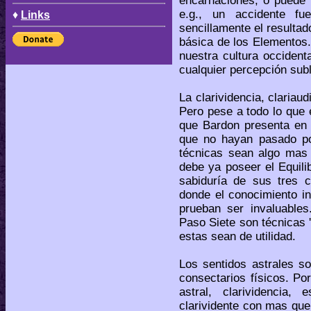
encarnaciones, o puede t
e.g., un accidente fu
♦
Links
sencillamente el result
básica de los Elementos.
nuestra cultura occiden
cualquier percepción sub
La clarividencia, clariau
Pero pese a todo lo que 
que Bardon presenta en 
que no hayan pasado po
técnicas sean algo mas 
debe ya poseer el Equili
sabiduría de sus tres 
donde el conocimiento i
prueban ser invaluables
Paso Siete son técnicas 
estas sean de utilidad.
Los sentidos astrales so
consectarios físicos. Por
astral, clarividencia
clarividente con mas que