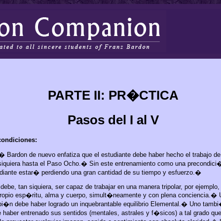
PARTE II: PR�CTICA
Pasos del I al V
condiciones:
 Bardon de nuevo enfatiza que el estudiante debe haber hecho el trabajo de
siquiera hasta el Paso Ocho.
�
Sin este entrenamiento como una precondici�
diante estar� perdiendo una gran cantidad de su tiempo y esfuerzo.
�
debe, tan siquiera, ser capaz de trabajar en una manera tripolar, por ejemplo,
ropio esp�ritu, alma y cuerpo, simult�neamente y con plena conciencia.
�
i�n debe haber logrado un inquebrantable equilibrio Elemental.
�
Uno tamb
 haber entrenado sus sentidos (mentales, astrales y f�sicos) a tal grado qu