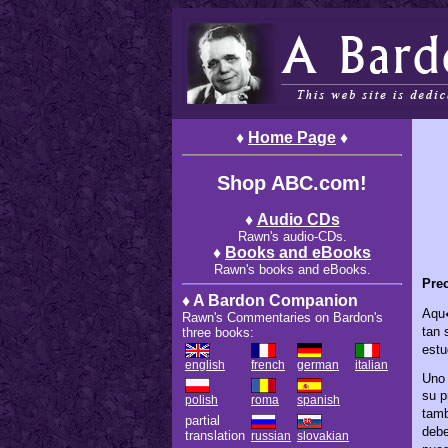
♦
Home Page
♦
Shop ABC.com!
♦
Audio CDs
Rawn's audio-CDs.
♦
Books and eBooks
Rawn's books and eBooks.
Pre
♦ A Bardon Companion
Aqu�
Rawn's Commentaries on Bardon's
tan 
three books:
estu
english
french
german
italian
Uno 
su p
polish
roma
spanish
tamb
partial
debe
translation
russian
slovakian