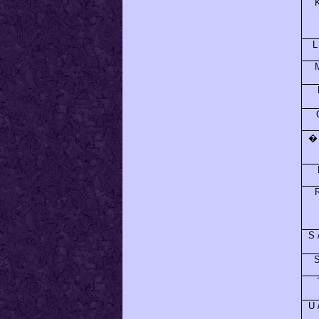
L
� 
S 
S
U 