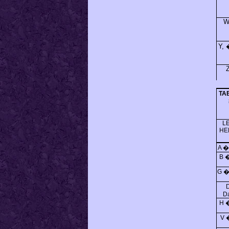
W
Y, 
Z
TA
L
HE
A �
B �
G �
D
H 
V 