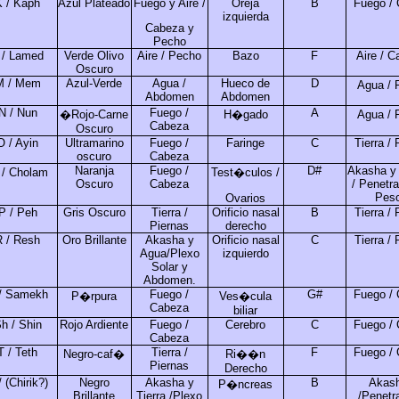
K / Kaph
Azul Plateado
Fuego y Aire /
Oreja
B
Fuego / 
izquierda
Cabeza y
Pecho
 / Lamed
Verde Olivo
Aire / Pecho
Bazo
F
Aire / C
Oscuro
M / Mem
Azul-Verde
Agua /
Hueco de
D
Agua / 
Abdomen
Abdomen
N / Nun
Fuego /
A
�Rojo-Carne
H�gado
Agua / 
Cabeza
Oscuro
O / Ayin
Ultramarino
Fuego /
Faringe
C
Tierra /
oscuro
Cabeza
Naranja
Fuego /
D#
Akasha y 
/ Cholam
Test�culos /
Oscuro
Cabeza
/ Penetra
Pes
Ovarios
P / Peh
Gris Oscuro
Tierra /
Orificio nasal
B
Tierra /
Piernas
derecho
R / Resh
Oro Brillante
Akasha y
Orificio nasal
C
Tierra /
Agua/Plexo
izquierdo
Solar y
Abdomen.
/ Samekh
Fuego /
G#
Fuego / 
P�rpura
Ves�cula
Cabeza
biliar
h / Shin
Rojo Ardiente
Fuego /
Cerebro
C
Fuego / 
Cabeza
T / Teth
Tierra /
F
Fuego / 
Negro-caf�
Ri��n
Piernas
Derecho
/ (Chirik?)
Negro
Akasha y
B
Akas
P�ncreas
Brillante
Tierra /Plexo
/Penetr