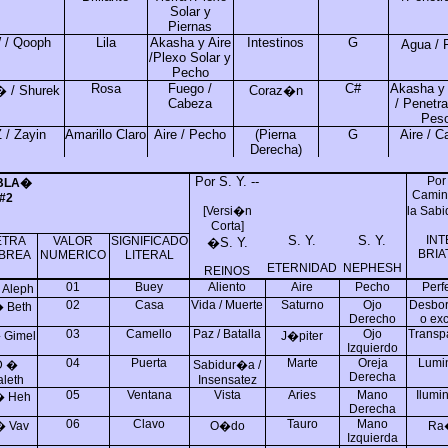
Solar y
Piernas
 / Qooph
Lila
Akasha y Aire
Intestinos
G
Agua / 
/Plexo Solar y
Pecho
Rosa
Fuego /
C#
Akasha y 
� / Shurek
Coraz�n
Cabeza
/ Penetra
Pes
 / Zayin
Amarillo Claro
Aire / Pecho
(Pierna
G
Aire / C
Derecha)
Por S. Y. --
Por
BLA
�
Camin
#2
[Versi�n
la Sab
Corta]
S. Y.
S. Y.
INT
ETRA
VALOR
SIGNIFICADO
�
S. Y.
BRIA
BREA
NUMERICO
LITERAL
ETERNIDAD
NEPHESH
REINOS
01
Buey
Aliento
Aire
Pecho
Perf
 Aleph
02
Casa
Vida / Muerte
Saturno
Ojo
Desbor
 Beth
Derecho
o ex
03
Camello
Paz / Batalla
Ojo
Transp
 Gimel
J�piter
Izquierdo
04
Puerta
Marte
Oreja
Lumi
D �
Sabidur�a /
Derecha
aleth
Insensatez
05
Ventana
Vista
Aries
Mano
Ilumi
� Heh
Derecha
06
Clavo
Tauro
Mano
� Vav
O�do
Ra
Izquierda