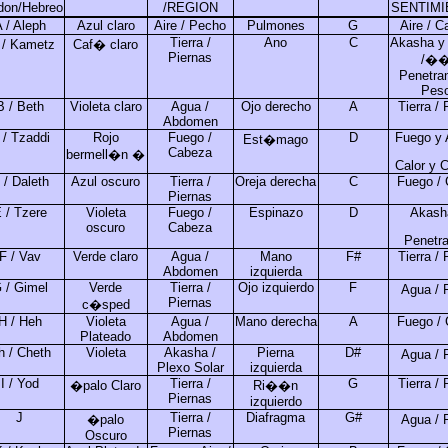
don/Hebreo
/REGION
SENTIMI
 / Aleph
Azul claro
Aire / Pecho
Pulmones
G
Aire / C
Tierra /
Ano
C
Akasha y 
/ Kametz
Caf� claro
Piernas
/�
Penetran
Pes
B / Beth
Violeta claro
Agua /
Ojo derecho
A
Tierra /
Abdomen
 / Tzaddi
Rojo
Fuego /
D
Fuego y A
Est�mago
Cabeza
bermell�n �
Calor y 
 / Daleth
Azul oscuro
Tierra /
Oreja derecha
C
Fuego / 
Piernas
 / Tzere
Violeta
Fuego /
Espinazo
D
Akash
oscuro
Cabeza
Penetr
F / Vav
Verde claro
Agua /
Mano
F#
Tierra /
Abdomen
izquierda
 / Gimel
Verde
Tierra /
Ojo izquierdo
F
Agua / 
Piernas
c�sped
H / Heh
Violeta
Agua /
Mano derecha
A
Fuego / 
Plateado
Abdomen
h / Cheth
Violeta
Akasha /
Pierna
D#
Agua / 
Plexo Solar
izquierda
I / Yod
Tierra /
G
Tierra /
�palo Claro
Ri��n
Piernas
izquierdo
J
Tierra /
Diafragma
G#
�palo
Agua / 
Piernas
Oscuro