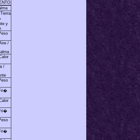
ENTO
alma
Tierra
�
te y
o
 Peso
ire /
Calma
Calor
a /
ante
 Peso
Fri�
Calor
Fri�
 Peso
Fri�