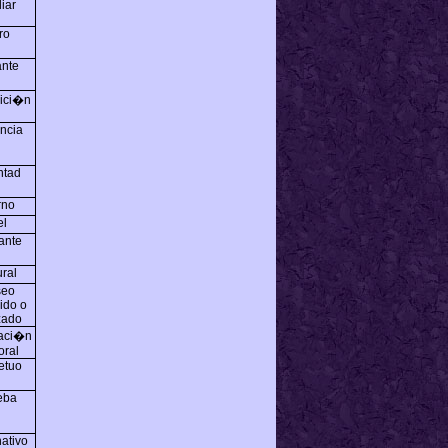
iar
ro
ante
ici�n
encia
ntad
rno
el
ante
ral
seo
ido o
zado
aci�n
oral
etuo
eba
ativo