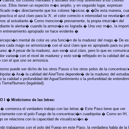
 cuenta, los colores mentales y astrales son muy diferentes a los colores
cos. Ellos tienen un espectro m�s amplio, y en segundo lugar, expresan
ificado m�s directamente que los colores f�sicos.
� �
De esta manera, cu
practica el azul claro para la 'A', el color correcto e intensidad se revelar�n e
os al estudiante.
�
Como mencion� previamente, la propia intuici�n del
diante le alertar� cuando la armon�a es lograda.
�
Una vez m�s, la import
n entrenamiento apropiado se hace evidente.
�
ercepci�n mental de color es una funci�n de la madurez del mago.
�
De es
ra cada mago se armonizar� con el azul claro que es apropiado para su pro
urez.
�
A pesar de la madurez, aun ser� azul claro, pero lo que es comunica
olor variar� con el nivel de madurez y esto ser� reflejado en la calidad del a
o con el que uno se armoniza.
ismo puede ser dicho de los otros Pasos o los otros polos de la concentrac
ripolar.
�
As� la calidad del Aire/Tono depender� de la madurez del estudia
 la calidad o profundidad del Agua/Sentimiento o la profundidad de entendim
a Tierra/Numero (legalidad).
 I � Misticismo de las letras:
� comienza el verdadero trabajo con las letras.
�
Este Paso tiene que ver
ictamente con el polo Fuego de la concentraci�n cuadripolar.
�
Como en IH, 
o se relaciona con la capacidad de visualizaci�n.
�
do trabajamos con el polo del Fuego en este Paso, la verdadera habla de la l