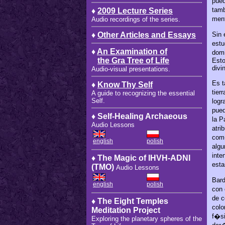
pued
tamb
♦
2009 Lecture Series
ment
Audio recordings of the series.
♦
Other Articles and Essays
Sin 
estu
♦
An Examination of
domi
the Gra Tree of Life
Esto
divi
Audio-visual presentations.
Es t
♦
Know Thy Self
tier
A guide to recognizing the essential
Self.
logr
pued
♦ Self-Healing Archaeous
la P
Audio Lessons
atri
com�
english
polish
algu
inte
♦ The Magic of IHVH-ADNI
est
(TMO)
Audio Lessons
Bard
english
polish
con 
de c
♦ The Eight Temples
colo
Meditation Project
f�si
Exploring the planetary spheres of the