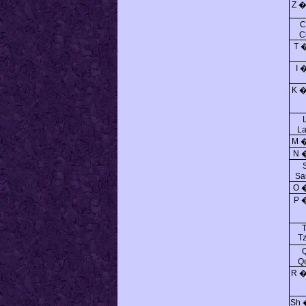
Z �
C
C
T 
I 
K �
L
M 
N 
Sa
O �
P 
T
Tz
Q
R �
Sh 