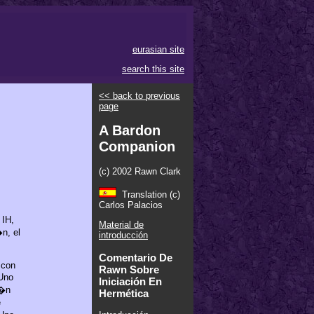
eurasian site
search this site
<< back to previous
page
A Bardon
Companion
(c) 2002 Rawn Clark
Translation (c)
Carlos Palacios
 IH,
Material de
n, el
introducción
Comentario De
 con
Rawn Sobre
Uno
Iniciación En
i�n
Hermética
e