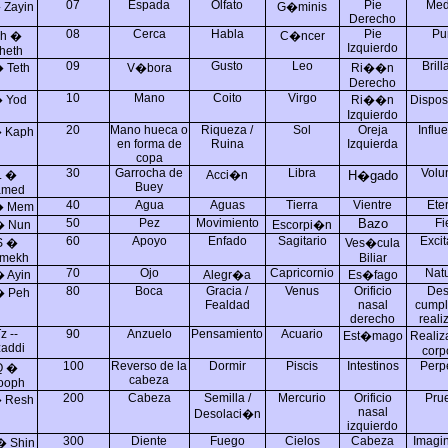
07
Espada
Olfato
Pie
Med
 Zayin
G�minis
Derecho
08
Cerca
Habla
Pie
Pu
h �
C�ncer
Izquierdo
heth
09
Gusto
Leo
Brill
� Teth
V�bora
Ri��n
Derecho
10
Mano
Coito
Virgo
� Yod
Ri��n
Dispos
Izquierdo
20
Mano hueca o
Riqueza /
Sol
Oreja
Influ
 Kaph
en forma de
Ruina
Izquierda
copa
30
Garrocha de
Libra
Volu
L �
Acci�n
H�gado
Buey
amed
40
Agua
Aguas
Tierra
Vientre
Ete
� Mem
50
Pez
Movimiento
Bazo
Fi
� Nun
Escorpi�n
60
Apoyo
Enfado
Sagitario
Excit
S �
Ves�cula
mekh
Biliar
70
Ojo
Capricornio
Natu
 Ayin
Alegr�a
Es�fago
80
Boca
Gracia /
Venus
Orificio
De
� Peh
Fealdad
nasal
cumpl
derecho
reali
z --
90
Anzuelo
Pensamiento
Acuario
Est�mago
Realiz
addi
corp
100
Reverso de la
Dormir
Piscis
Intestinos
Perp
Q �
cabeza
ooph
200
Cabeza
Semilla /
Mercurio
Orificio
Pru
 Resh
nasal
Desolaci�n
izquierdo
300
Diente
Fuego
Cielos
Cabeza
Imagin
� Shin