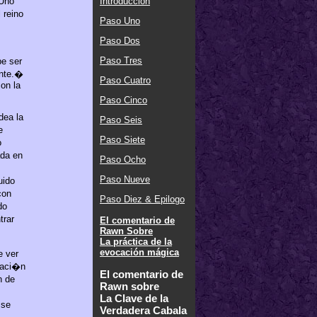
Introducción
Uno
 reino
Paso Uno
Paso Dos
Paso Tres
be ser
nte.
�
Paso Cuatro
on la
Paso Cinco
dea la
Paso Seis
e
Paso Siete
o
ada en
Paso Ocho
Paso Nueve
uido
con
Paso Diez & Epilogo
do
trar
El comentario de
Rawn Sobre
La práctica de la
evocación mágica
e ver
izaci�n
El comentario de
n de
Rawn sobre
La Clave de la
 se
Verdadera Cabala