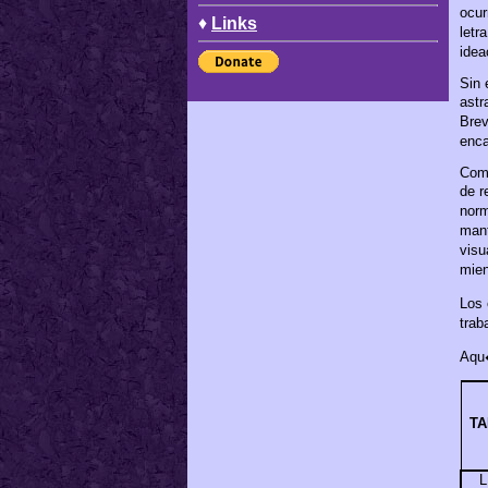
ocur
♦
Links
letr
idea
Sin 
astr
Brev
enca
Como
de r
norm
mant
visu
mien
Los 
trab
Aqu�
TA
L