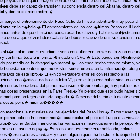
e proyectar cualquier imagen, sonido o sentimiento con absoluta claridad.
�
i�n debe ser capaz de transferir su conciencia dentro del Akasha, dentro del
al y dentro del reino astral.
�
embargo, el entrenamiento del Paso Ocho de IH solo adentrar� muy poco al
diante en la c�bala.
�
El entrenamiento de los dos �ltimos Pasos de IH de
nado antes de que el iniciado pueda usar las claves y hablar cabal�sticame
 se debe a que el verdadero cabalista debe ser capaz de unir su conciencia c
nidad.
ambi�n sabio para el estudiante serio consultar con un ser de la zona que ro
ra y confirmar toda la informaci�n dada en CVC.
�
Esto puede ser f�cilment
ado por medio de la divagaci�n mental.
�
Habiendo hecho esto yo mismo, y
o honestamente decir que no existen serios errores en la informaci�n otorg
arte Dos de este libro.
�
El �nico verdadero error es con respecto a las
buciones anat�micas dadas a la letra 'Z', pero esto puede haber sido un desc
n en los borradores del primer manuscrito.
�
Sin embargo, hay problemas 
nas cosas presentadas en la Parte Tres.
�
Yo pienso que esto pudo haber si
ncional para proteger esta arte sagrada.
�
Depende del serio estudiante encon
as cosas por s� mismo.
�����
on menciona la naturaleza de los ejercicios del Paso Uno.
�
Estos tienen qu
el primer polo de la concentraci�n cuadripolar; el polo del Fuego o la visual
olor.
�
Como Bardon menciona, las variaciones individuales en la percepci�
r no es un asunto aqu�.
�
Estos no son, estrictamente hablando, colores
cos.
�
Son colores
mentales
y como alguien quien ha hecho el trabajo de IH