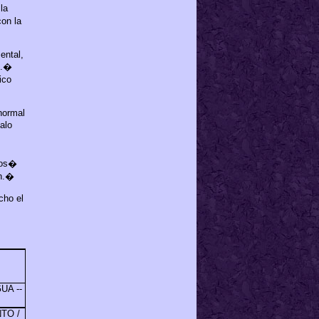
la
con la
ental,
.
�
ico
 normal
alo
�os�
n.
�
cho el
UA --
TO /