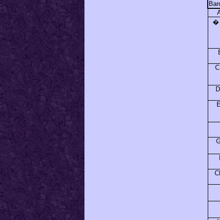
Bar
A
� 
C
D
E
G
C