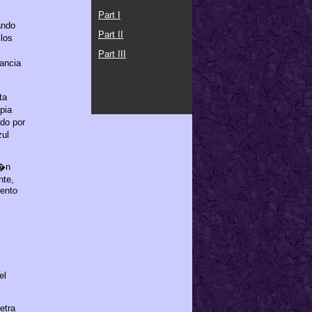
Part I
ando
Part II
llos
Part III
ancia
ta
pia
do por
zul
i�n
nte,
iento
el
etra