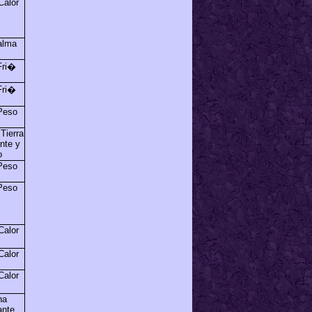
Calor
alma
Fri�
Fri�
 Peso
Tierra
nte y
o
 Peso
 Peso
Calor
Calor
Calor
ha
ante