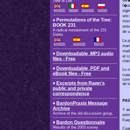
dar�
Tree of Life.
f�si
english
italian
spanish
polish
sign
uno 
♦ Permutations of the Tree:
mism
BOOK 231
estu
A radical restatement of the 231
de u
Gates.
La p
english
spanish
french
mane
mad
♦
Downloadable .MP3 audio
el c
files - Free
clar
♦
Downloadable .PDF and
Lo m
eBook files - Free
cuad
como
♦
Excerpts from Rawn's
de l
public and private
correspondence
PASO
♦
BardonPraxis Message
Archive
Y as
Archive of the old discussion group.
estr
Fueg
♦
Bardon Questionnaire
Results of the 2003 survey.
Cuan