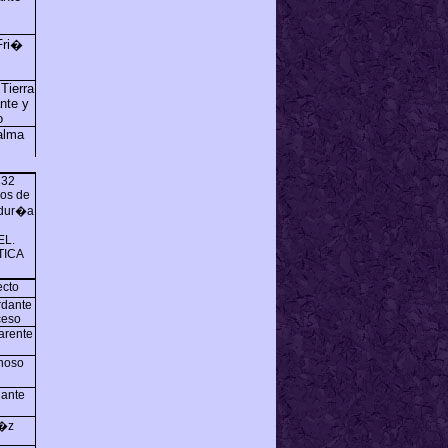
Fri�
Tierra
nte y
o
alma
 32
os de
idur�a
EL.
TICA
ecto
dante
ceso
arente
noso
nante
�z