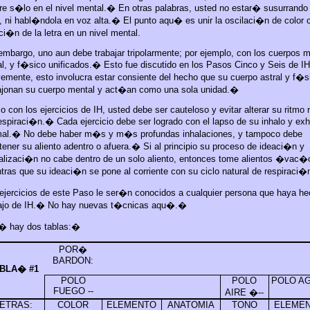
re s�lo en el nivel mental.
�
En otras palabras, usted no estar� susurrando 
a, ni habl�ndola en voz alta.
�
El punto aqu� es unir la oscilaci�n de color 
ci�n de la letra en un nivel mental.
embargo, uno aun debe trabajar tripolarmente; por ejemplo, con los cuerpos m
al, y f�sico unificados.
�
Esto fue discutido en los Pasos Cinco y Seis de IH
emente, esto involucra estar consiente del hecho que su cuerpo astral y f�s
jonan su cuerpo mental y act�an como una sola unidad.
�
 con los ejercicios de IH, usted debe ser cauteloso y evitar alterar su ritmo
espiraci�n.
�
Cada ejercicio debe ser logrado con el lapso de su inhalo y exh
al.
�
No debe haber m�s y m�s profundas inhalaciones, y tampoco debe
ener su aliento adentro o afuera.
�
Si al principio su proceso de ideaci�n y
alizaci�n no cabe dentro de un solo aliento, entonces tome alientos �vac
tras que su ideaci�n se pone al corriente con su ciclo natural de respiraci�
ejercicios de este Paso le ser�n conocidos a cualquier persona que haya he
ajo de IH.
�
No hay nuevas t�cnicas aqu�.
�
 hay dos tablas:
�
POR�
BARDON:
BLA� #1
POLO
POLO
POLO AG
FUEGO --
AIRE �--
ETRAS:
COLOR
ELEMENTO
ANATOMIA
TONO
ELEMEN